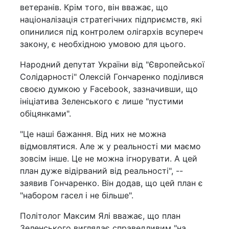
ветеранів. Крім того, він вважає, що
націоналізація стратегічних підприємств, які
опинилися під контролем олігархів всупереч
закону, є необхідною умовою для цього.
Народний депутат України від "Європейської
Солідарності" Олексій Гончаренко поділився
своєю думкою у Facebook, зазначивши, що
ініціатива Зеленського є лише "пустими
обіцянками".
"Це наші бажання. Від них не можна
відмовлятися. Але ж у реальності ми маємо
зовсім інше. Це не можна ігнорувати. А цей
план дуже відірваний від реальності", --
заявив Гончаренко. Він додав, що цей план є
"набором гасел і не більше".
Політолог Максим Ялі вважає, що план
Зеленського виглядає справедливим "на