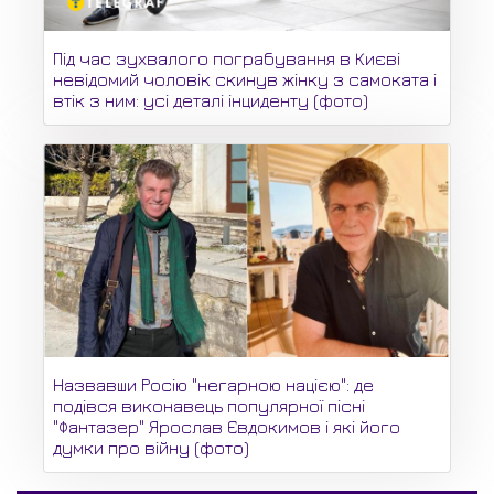
Під час зухвалого пограбування в Києві
невідомий чоловік скинув жінку з самоката і
втік з ним: усі деталі інциденту (фото)
Назвавши Росію "негарною нацією": де
подівся виконавець популярної пісні
"Фантазер" Ярослав Євдокимов і які його
думки про війну (фото)