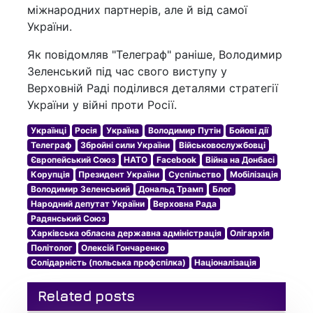
міжнародних партнерів, але й від самої
України.
Як повідомляв "Телеграф" раніше, Володимир
Зеленський під час свого виступу у
Верховній Раді поділився деталями стратегії
України у війні проти Росії.
Українці
Росія
Україна
Володимир Путін
Бойові дії
Телеграф
Збройні сили України
Військовослужбовці
Європейський Союз
НАТО
Facebook
Війна на Донбасі
Корупція
Президент України
Суспільство
Мобілізація
Володимир Зеленський
Дональд Трамп
Блог
Народний депутат України
Верховна Рада
Радянський Союз
Харківська обласна державна адміністрація
Олігархія
Політолог
Олексій Гончаренко
Солідарність (польська профспілка)
Націоналізація
Related posts