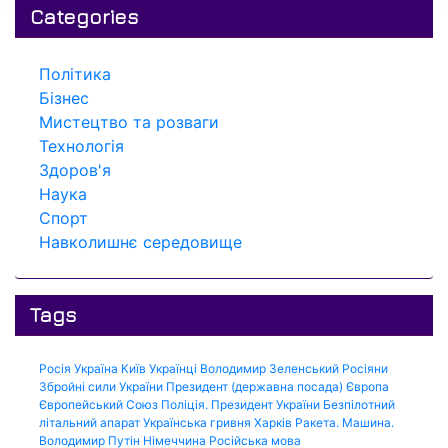
Categories
Політика
Бізнес
Мистецтво та розваги
Технологія
Здоров'я
Наука
Спорт
Навколишнє середовище
Tags
Росія
Україна
Київ
Українці
Володимир Зеленський
Росіяни
Збройні сили України
Президент (державна посада)
Європа
Європейський Союз
Поліція.
Президент України
Безпілотний
літальний апарат
Українська гривня
Харків
Ракета.
Машина.
Володимир Путін
Німеччина
Російська мова