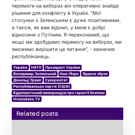
перемоги на виборах він оперативно знайде
рішення для конфлікту в Україні. "Мої
стосунки з Зеленським є дуже позитивними,
а також, як вам відомо, у мене є добрі
відносини з Путіним. Я переконаний, що
якщо ми здобудемо перемогу на виборах, ми
зможемо вирішити це питання", - зазначив
республіканець.
Україна
НАТО
Президент України
Володимир Зеленський
Нью-Йорк
Ядерна зброя
Дональд Трамп
Суверенітет
Республіканська партія (США)
Будапештський меморандум про гарантії безпеки
Hromadske.TV
Related posts