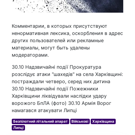
Комментарии, в которых присутствуют
ненормативная лексика, оскорбления в адрес
других пользователей или рекламные
материалы, могут быть удалены
модераторами.
30.10 Надзвичайні події Прокуратура
розслідує атаки "шахедів" на села Харківщині:
постраждали четверо, серед них дитина
30.10 Надзвичайні події Пожежники
Харківщини ліквідували наслідки удару
ворожого БпЛА (фото) 30.10 Армія Ворог
намагався атакувати Липці
Безпілотний літальний апарат
Військові
Харківщина
Липці