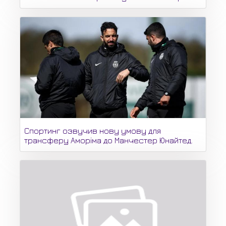
Спортинг озвучив нову умову для
трансферу Аморіма до Манчестер Юнайтед.