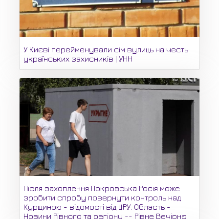
У Києві перейменували сім вулиць на честь
українських захисників | УНН
Після захоплення Покровська Росія може
зробити спробу повернути контроль над
Курщиною - відомості від ЦРУ. Область -
Новини Рівного та регіону -- Рівне Вечірнє