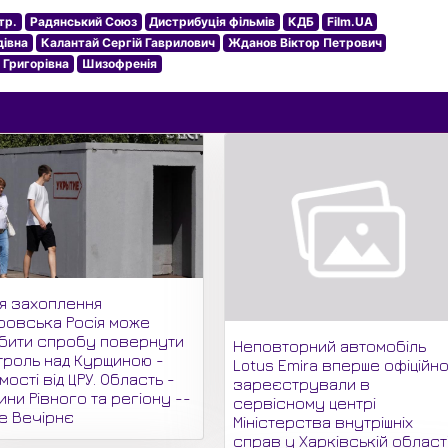
тр.
Радянський Союз
Дистрибуція фільмів
КДБ
Film.UA
дівна
Калантай Сергій Гаврилович
Жданов Віктор Петрович
 Григорівна
Шизофренія
ля захоплення
ровська Росія може
бити спробу повернути
Неповторний автомобіль
троль над Курщиною -
Lotus Emira вперше офіційн
мості від ЦРУ. Область -
зареєстрували в
ни Рівного та регіону --
сервісному центрі
не Вечірнє
Міністерства внутрішніх
справ у Харківській області