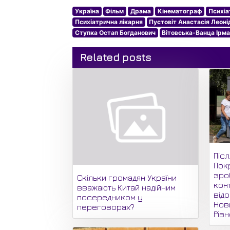
Україна
Фільм
Драма
Кінематограф
Психіа
Психіатрична лікарня
Пустовіт Анастасія Леоні
Ступка Остап Богданович
Вітовська-Ванца Ірма
Related posts
Піс
Пок
зро
Скільки громадян України
кон
вважають Китай надійним
відо
посередником у
Нови
переговорах?
Рів