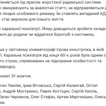
опиняється під пресом жорстокої радянської системи.
о звинувачують за аналогічні статті, не відправляються 
ні лікарні особливого режиму. Їм ставлять вигаданий К
 стає вироком для їхнього життя.
 каральної психіатрії. Йому доводиться зробити склад
тися до родини чи віддатися боротьбі з системою,
а у світовому кінематографі ігрова кінострічка, в якій
. Каральна психіатрія від кінця 60-х років була одним і
о строю, спрямованих на підкорення особистості та
зародку.
рокаті 31 жовтня.
нтин Темляк, Ірма Вітовська, Сергій Калантай, Остап
о, Андрій Мостренко, Павло Костіцин, Сергій Кисіль,
 Євген Черников, Олег Стефан, Артем Мартинішин, Олесь
ов.