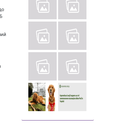
до
ДБ
ний
з