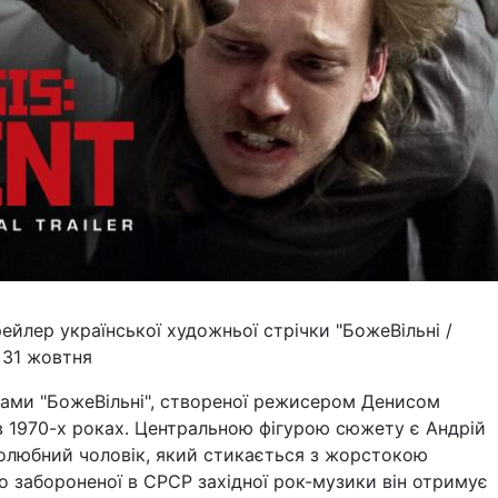
ейлер української художньої стрічки "БожеВільні /
т 31 жовтня
рами "БожеВільні", створеної режисером Денисом
 в 1970-х роках. Центральною фігурою сюжету є Андрій
олюбний чоловік, який стикається з жорстокою
о забороненої в СРСР західної рок-музики він отримує