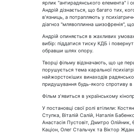
ярлик "антирадянського елемента" і 
Андрій дізнається, що багато тих, ког
в'язниць, а потрапляють у психіатрич
діагноз "млявоплинна шизофренія", що
Андрій опиняється в жахливих умовах
вибір: піддатися тиску КДБ і поверну
обравши шлях опору.
Творці фільму відзначають, що це перш
порушується тема каральної психіатрії
найжорстокіших винаходів радянськог
придушування будь-якого спротиву в 
Фільм з'явиться в українському кіноп
У постановці свої ролі втілили: Костя
Ступка, Віталій Салій, Наталія Бабенк
Анастасія Пустовіт, Дмитро Олійник,
Каціон, Олег Стальчук та Віктор Ждан