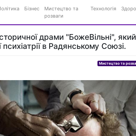
Політика
Бізнес
Мистецтво та
Технологія
Здоро
розваги
сторичної драми "БожеВільні", який
 психіатрії в Радянському Союзі.
Мистецтво та розв