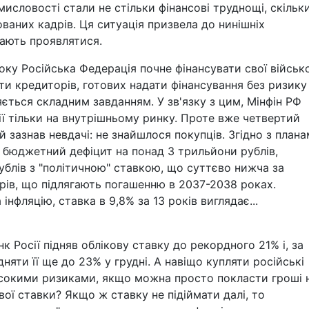
словості стали не стільки фінансові труднощі, скільк
ованих кадрів. Ця ситуація призвела до нинішніх
нають проявлятися.
ку Російська Федерація почне фінансувати свої військ
ти кредиторів, готових надати фінансування без ризику
ляється складним завданням. У зв'язку з цим, Мінфін РФ
ії тільки на внутрішньому ринку. Проте вже четвертий
й зазнав невдачі: не знайшлося покупців. Згідно з план
и бюджетний дефіцит на понад 3 трильйони рублів,
рублів з "політичною" ставкою, що суттєво нижча за
ерів, що підлягають погашенню в 2037-2038 роках.
нфляцію, ставка в 9,8% за 13 років виглядає...
к Росії підняв облікову ставку до рекордного 21% і, за
няти її ще до 23% у грудні. А навіщо купляти російські
 високими ризиками, якщо можна просто покласти гроші 
ової ставки? Якщо ж ставку не підіймати далі, то