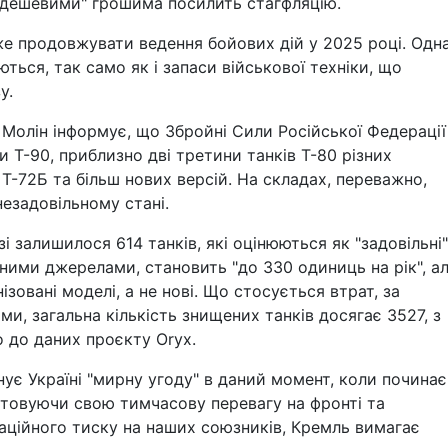
"дешевими" грошима посилить стагфляцію.
е продовжувати ведення бойових дій у 2025 році. Одна
ться, так само як і запаси військової техніки, що
у.
 Молін інформує, що Збройні Сили Російської Федерації
ки Т-90, приблизно дві третини танків Т-80 різних
Т-72Б та більш нових версій. На складах, переважно,
незадовільному стані.
і залишилося 614 танків, які оцінюються як "задовільні"
ізними джерелами, становить "до 330 одиниць на рік", а
зовані моделі, а не нові. Що стосується втрат, за
и, загальна кількість знищених танків досягає 3527, з
о до даних проєкту Oryx.
ує Україні "мирну угоду" в даний момент, коли починає
истовуючи свою тимчасову перевагу на фронті та
аційного тиску на наших союзників, Кремль вимагає