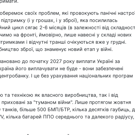
тримати.
й оберемок своїх проблем, які провокують панічні настро
підтримку (і у грошах, і у зброї), яка посилилась
ійний цикл сягає 2-6 місяців (в залежності від складност
чимо на фронті, ймовірно, лише навесні у складі нових
тримками і відчутні транші очікуються вже у грудні.
ництво зброї, що знаменує новий етап у війні.
лановано до початку 2027 року виплати Україні за
країна його виплачувати не буде - вони забезпечені
нтробанку. І це без урахування національних програм
та технікою як власного виробництва, так і від
к приховані за "туманом війни". Лише протягом жовтня
танків, більше 500 БМП/БТР, кілька десятків гаубиць, д
, кілька батарей ППО середнього та далекого радіусу,