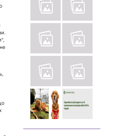
о
и
зи.
",
 не
ь,
що
х