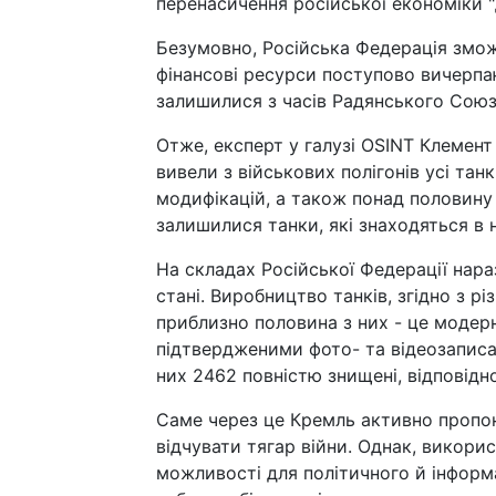
перенасичення російської економіки 
Безумовно, Російська Федерація змож
фінансові ресурси поступово вичерпаю
залишилися з часів Радянського Союз
Отже, експерт у галузі OSINT Клемент
вивели з військових полігонів усі тан
модифікацій, а також понад половину 
залишилися танки, які знаходяться в 
На складах Російської Федерації нараз
стані. Виробництво танків, згідно з р
приблизно половина з них - це модерні
підтвердженими фото- та відеозаписам
них 2462 повністю знищені, відповідн
Саме через це Кремль активно пропон
відчувати тягар війни. Однак, викор
можливості для політичного й інформ