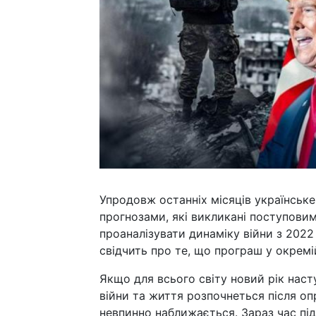
Упродовж останніх місяців українськ
прогнозами, які викликані поступови
проаналізувати динаміку війни з 2022
свідчить про те, що програш у окремій
Якщо для всього світу новий рік насту
війни та життя розпочнеться після о
невпинно наближається. Зараз час пі