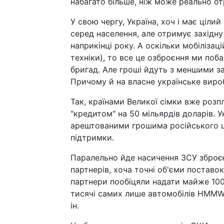
набагато більше, ніж може реально о
У свою чергу, Україна, хоч і має ціли
серед населення, але отримує західну 
наприкінці року. А оскільки мобілізац
техніки), то все це озброєння ми поба
бригад. Але гроші йдуть з меншими за
Причому й на власне українське вироб
Так, країнами Великої сімки вже розп
"кредитом" на 50 мільярдів доларів. У
арештованими грошима російського це
підтримки.
Паралельно йде насичення ЗСУ зброєю 
партнерів, хоча точні об'єми поставо
партнери пообіцяли надати майже 100 
тисячі самих лише автомобілів HMMWV
ін.