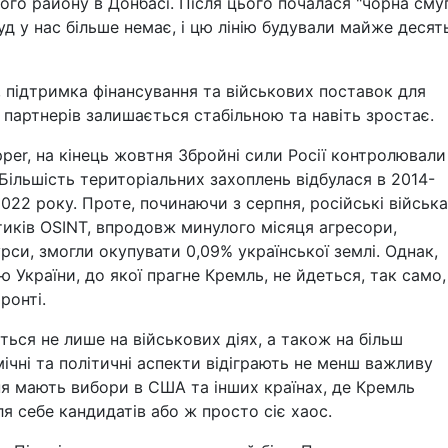
ого району в Донбасі. Після цього почалася "чорна смуг
д у нас більше немає, і цю лінію будували майже десят
, підтримка фінансування та військових поставок для
 партнерів залишається стабільною та навіть зростає.
per, на кінець жовтня Збройні сили Росії контролювали
 Більшість територіальних захоплень відбулася в 2014-
022 року. Проте, починаючи з серпня, російські війська
ітиків OSINT, впродовж минулого місяця агресори,
рси, змогли окупувати 0,09% української землі. Однак,
 України, до якої прагне Кремль, не йдеться, так само,
ронті.
ться не лише на військових діях, а також на більш
ічні та політичні аспекти відіграють не менш важливу
ння мають вибори в США та інших країнах, де Кремль
я себе кандидатів або ж просто сіє хаос.