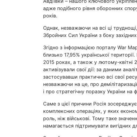
Авдіївки – нашого ключового укріплен
адже подібного рівня оборонних спору
років.
Однак, незважаючи на всі ці труднощі
Збройних Сил України з боку західних
Згідно з інформацією порталу War Map
близько 17,95% української території.
2015 роках, а також у лютому-квітні 2
активізували свої дії: за даними анал
застосувавши практично всі свої ресу
незважаючи на це, про демілітаризацію
і про стратегічну поразку України на ф
Саме з цієї причини Росія зосереджує
комплексних операціях, у яких економ
роль, ніж військові. Тому таке значе
намагається підтримувати вигідних дл