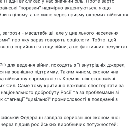
а Півдні викликає у нас значний біль. Проте варто
країнські "поразки" надмірно акцентуються, якщо
йни в цілому, а не лише через призму окремих військов
, загрози - масштабніші, але у цивільного населення
оми", про яку зараз говорять соціологи. Тобто, цей
ивного сприйняття ходу війни, а не фактичних результат
РФ для ведення війни, походять з її внутрішніх джерел,
ся на зовнішню підтримку. Таким чином, економічна
 на військову спроможність Кремля, ніж економічні
них Сил. Саме тому критично важливо спостерігати за
національного добробуту Росії та за проблемами зі
 стагнації "цивільної" промисловості в поєднанні з
осійській Федерації завдала серйознішої економічної
ся через підрив російських виробничих потужностей: