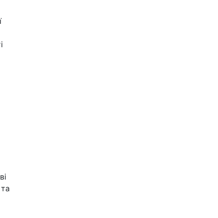
ї
і
ві
 та