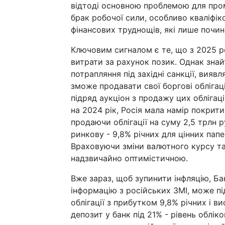
відтоді основною проблемою для проми
брак робочої сили, особливо кваліфік
фінансових труднощів, які лише почи
Ключовим сигналом є те, що з 2025 ро
витрати за рахунок позик. Однак знай
потрапляння під західні санкції, вияв
зможе продавати свої боргові облігац
підряд аукціон з продажу цих облігаці
на 2024 рік, Росія мала намір покрит
продаючи облігації на суму 2,5 трлн 
ринкову - 9,8% річних для цінних пап
Враховуючи зміни валютного курсу та і
надзвичайно оптимістичною.
Вже зараз, щоб зупинити інфляцію, Бан
інформацію з російських ЗМІ, може під
облігації з прибутком 9,8% річних і
депозит у банк під 21% - рівень облік