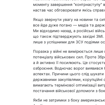
моменту завершення "контрнаступу" во
настав час обговорювати якісь справжн
Якщо звернути увагу на новини та сит
все йде дуже погано — медіа та держ
Ми відходимо назад, а російські війсь
що також підтверджують західні ЗМІ. 
лише з успішними для ЗСУ подіями ос
Поразка у війні не вимірюється лише
потенціалу військових сил. Проте Збр
а й активно її посилюють. Це стосуєть
озброєння. Водночас ворог виявився б
аспектах. Причини цього слід шукати
державними закупівлями, корупційні сх
вимагають термінової оптимізації витр
постачання військової допомоги з бо
Якби не затримки з боку американськ