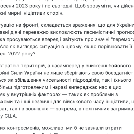
сени 2023 року і по сьогодні. Щоб зрозуміти, чи дійсн
і мирні ініціативи сторін.
уацію на фронті, складається враження, що для Україн
авні діячі переважно висловлюють песимістичні прогно
ка просуваються вперед і звітують про значні "перемоги
Але як виглядає ситуація в цілому, якщо порівнювати її
ені 2022 року?
 втратою територій, а насамперед у зниженні бойового
ойні Сили України не лише зберігають свою боєздатніст
ся як збільшення чисельності підрозділів, так і їхнього
ільш підготовленим і наразі випереджає нас в цих
 як у внутрішніх факторах — таких як проблеми з
еми та інші незвичні для військового часу ініціативи, 
ат, так і в зовнішніх — зокрема, в політичних затримка
ку США.
их конгресменів, можливо, ми б не зазнали втрати