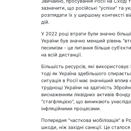
Звичайно, просування Росії на Сході т
зазначити, що російські "успіхи" та у
розглядати їх у ширшому контексті ві
дій.
У 2022 році втрати були значно більші
України був значно менший рівень "вт
песимізм - це питання більше суб'єкт
на всій дистанції.
Більшість ресурсів, які використовує 
тоді як Україна здебільшого спираєть
ситуація в Росії має значніший вплив
труднощі України на здатність Зброй
виснаженням ліквідних активів Фонду 
"стагфляцією", що виникають унаслідок
інфляційними процесами.
Попередня "часткова мобілізація" в Р
шкоди, ніж західні санкції. Це стало