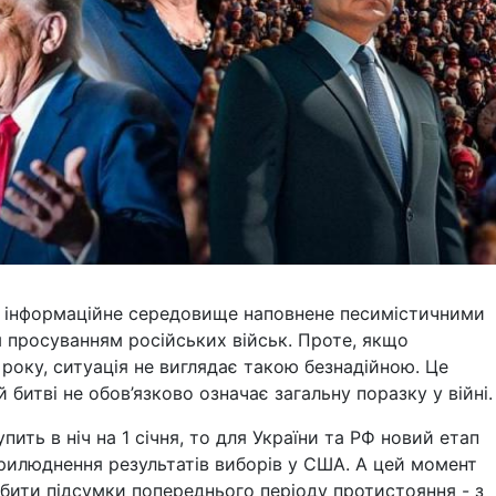
е інформаційне середовище наповнене песимістичними
м просуванням російських військ. Проте, якщо
 року, ситуація не виглядає такою безнадійною. Це
 битві не обов’язково означає загальну поразку у війні.
пить в ніч на 1 січня, то для України та РФ новий етап
прилюднення результатів виборів у США. А цей момент
дбити підсумки попереднього періоду протистояння - з