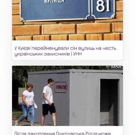
У Києві перейменували сім вулиць на честь
українських захисників | УНН
Після захоплення Покровська Росія може