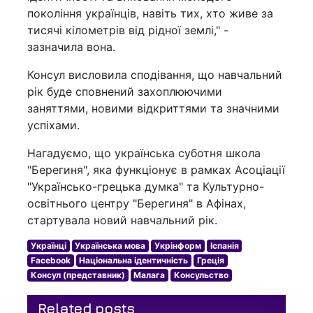
покоління українців, навіть тих, хто живе за
тисячі кілометрів від рідної землі," -
зазначила вона.
Консул висловила сподівання, що навчальний
рік буде сповнений захоплюючими
заняттями, новими відкриттями та значними
успіхами.
Нагадуємо, що українська суботня школа
"Берегиня", яка функціонує в рамках Асоціації
"Українсько-грецька думка" та Культурно-
освітнього центру "Берегиня" в Афінах,
стартувала новий навчальний рік.
Українці
Українська мова
Укрінформ
Іспанія
Facebook
Національна ідентичність
Греція
Консул (представник)
Малага
Консульство
Related posts