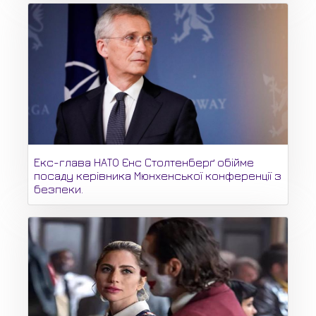
Екс-глава НАТО Єнс Столтенберґ обійме
посаду керівника Мюнхенської конференції з
безпеки.