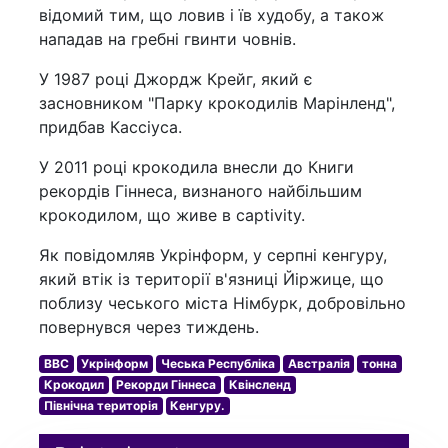
відомий тим, що ловив і їв худобу, а також
нападав на гребні гвинти човнів.
У 1987 році Джордж Крейг, який є
засновником "Парку крокодилів Марінленд",
придбав Кассіуса.
У 2011 році крокодила внесли до Книги
рекордів Гіннеса, визнаного найбільшим
крокодилом, що живе в captivity.
Як повідомляв Укрінформ, у серпні кенгуру,
який втік із території в'язниці Йіржице, що
поблизу чеського міста Німбурк, добровільно
повернувся через тиждень.
BBC
Укрінформ
Чеська Республіка
Австралія
тонна
Крокодил
Рекорди Гіннеса
Квінсленд
Північна територія
Кенгуру.