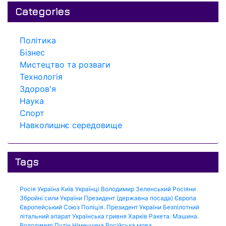
Categories
Політика
Бізнес
Мистецтво та розваги
Технологія
Здоров'я
Наука
Спорт
Навколишнє середовище
Tags
Росія
Україна
Київ
Українці
Володимир Зеленський
Росіяни
Збройні сили України
Президент (державна посада)
Європа
Європейський Союз
Поліція.
Президент України
Безпілотний
літальний апарат
Українська гривня
Харків
Ракета.
Машина.
Володимир Путін
Німеччина
Російська мова