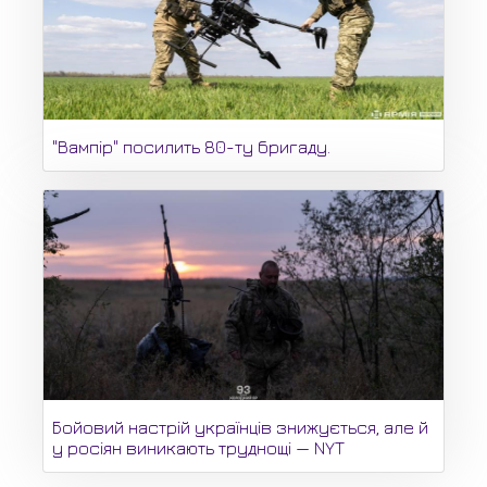
"Вампір" посилить 80-ту бригаду.
Бойовий настрій українців знижується, але й
у росіян виникають труднощі — NYT