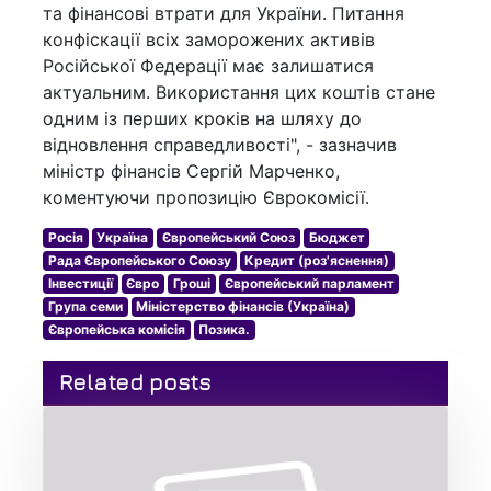
та фінансові втрати для України. Питання
конфіскації всіх заморожених активів
Російської Федерації має залишатися
актуальним. Використання цих коштів стане
одним із перших кроків на шляху до
відновлення справедливості", - зазначив
міністр фінансів Сергій Марченко,
коментуючи пропозицію Єврокомісії.
Росія
Україна
Європейський Союз
Бюджет
Рада Європейського Союзу
Кредит (роз'яснення)
Інвестиції
Євро
Гроші
Європейський парламент
Група семи
Міністерство фінансів (Україна)
Європейська комісія
Позика.
Related posts