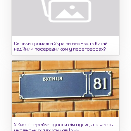
Скільки громадян України вважають Китай
надійним посередником у переговорах?
У Києві перейменували сім вулиць на честь
українських захисників | УНН