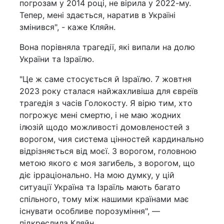
погрозам у 2014 році, не вірила у 2022-му.
Тепер, мені здається, наратив в Україні
змінився", - каже Кляйн.
Вона порівняла трагедії, які випали на долю
України та Ізраїлю.
"Це ж саме стосується й Ізраїлю. 7 жовтня
2023 року сталася найжахливіша для євреїв
трагедія з часів Голокосту. Я вірю тим, хто
погрожує мені смертю, і не маю жодних
ілюзій щодо можливості домовленостей з
ворогом, чия система цінностей кардинально
відрізняється від моєї. З ворогом, головною
метою якого є моя загибель, з ворогом, що
діє ірраціонально. На мою думку, у цій
ситуації Україна та Ізраїль мають багато
спільного, тому між нашими країнами має
існувати особливе порозуміння", —
підкреслила Кляйн.