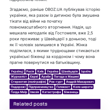
Згадаємо, раніше OBOZ.UA публікував історію
українки, яка разом із дитиною була змушена
тікати від війни на початку
повномасштабного вторгнення. Надія, що
мешкала неподалік від Гостомеля, вже 2,5
роки проживає у Швейцарії з донькою, тоді
як її чоловік залишився в Україні. Жінка
поділилася, з якими труднощами стикаються
українські біженці за кордоном і чому вона
прагне повернутися на батьківщину.
Українці
Росія
Київ
Україна
Швейцарія
Ізраїль
Журналіст
Євреї
Араби
Погода в Машині
Стереотип (поліграфія)
Рок-гурт
Андрій Макаревич
Подорожі
Підприємництво
Голокост
Коло широти
Ґолда Меїр
Ілюзія
Катастрофа
Біженець
Related posts