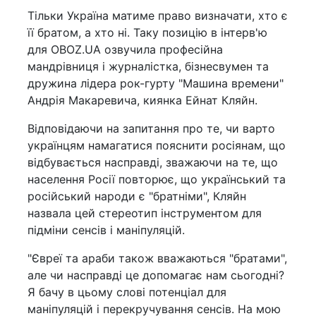
Тільки Україна матиме право визначати, хто є
її братом, а хто ні. Таку позицію в інтерв'ю
для OBOZ.UA озвучила професійна
мандрівниця і журналістка, бізнесвумен та
дружина лідера рок-гурту "Машина времени"
Андрія Макаревича, киянка Ейнат Кляйн.
Відповідаючи на запитання про те, чи варто
українцям намагатися пояснити росіянам, що
відбувається насправді, зважаючи на те, що
населення Росії повторює, що український та
російський народи є "братніми", Кляйн
назвала цей стереотип інструментом для
підміни сенсів і маніпуляцій.
"Євреї та араби також вважаються "братами",
але чи насправді це допомагає нам сьогодні?
Я бачу в цьому слові потенціал для
маніпуляцій і перекручування сенсів. На мою