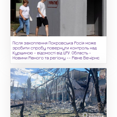
Після захоплення Покровська Росія може
зробити спробу повернути контроль над
Курщиною - відомості від ЦРУ. Область -
Новини Рівного та регіону -- Рівне Вечірнє