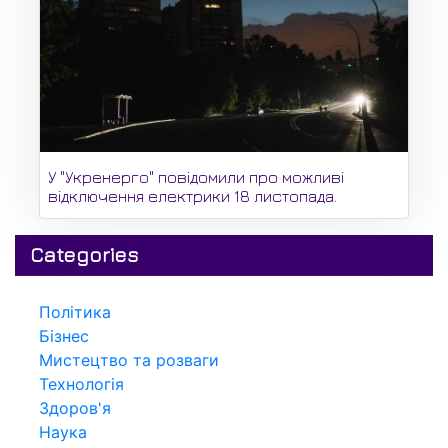
У "Укренерго" повідомили про можливі
відключення електрики 18 листопада.
Categories
Політика
Бізнес
Мистецтво та розваги
Технологія
Здоров'я
Наука