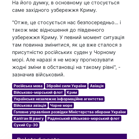
На його думку, в основному це стосується
саме західного узбережжя Криму.
"Отже, це стосується нас безпосередньо... і
також має відношення до південного
узбережжя Криму. У певний момент ситуація
там повинна змінитися, як це вже сталося з
присутністю російських суден у Чорному
морі. Але наразі я не можу прогнозувати
жодні зміни в обстановці на такому рівні", -
зазначив військовий.
Російська мова
Збройні сили України
Авіація
Військово-морський флот
Крим
Українське незалежне інформаційне агентство
Військова авіація
Чорне море
Головне управління розвідки Міністерства оборони України
Капітан III рангу
Радянський військово-морський флот
Сухий Су-30