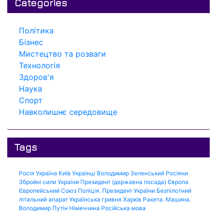
Categories
Політика
Бізнес
Мистецтво та розваги
Технологія
Здоров'я
Наука
Спорт
Навколишнє середовище
Tags
Росія
Україна
Київ
Українці
Володимир Зеленський
Росіяни
Збройні сили України
Президент (державна посада)
Європа
Європейський Союз
Поліція.
Президент України
Безпілотний
літальний апарат
Українська гривня
Харків
Ракета.
Машина.
Володимир Путін
Німеччина
Російська мова