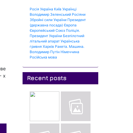
Росія
Україна
Київ
Українці
Володимир Зеленський
Росіяни
Збройні сили України
Президент
(державна посада)
Європа
Європейський Союз
Поліція.
Президент України
Безпілотний
літальний апарат
Українська
гривня
Харків
Ракета.
Машина.
Володимир Путін
Німеччина
Російська мова
еве
- х
Recent posts