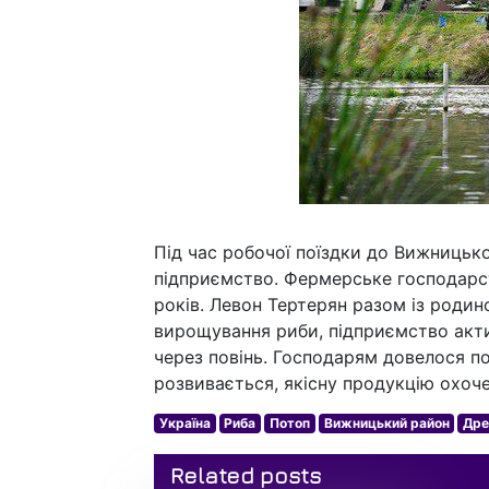
Під час робочої поїздки до Вижницько
підприємство. Фермерське господарст
років. Левон Тертерян разом із роди
вирощування риби, підприємство акт
через повінь. Господарям довелося по
розвивається, якісну продукцію охоч
Україна
Риба
Потоп
Вижницький район
Дре
Related posts