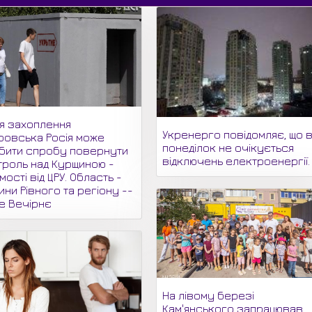
ля захоплення
Укренерго повідомляє, що 
ровська Росія може
понеділок не очікується
бити спробу повернути
відключень електроенергії.
троль над Курщиною -
мості від ЦРУ. Область -
ни Рівного та регіону --
не Вечірнє
На лівому березі
Кам'янського запрацював