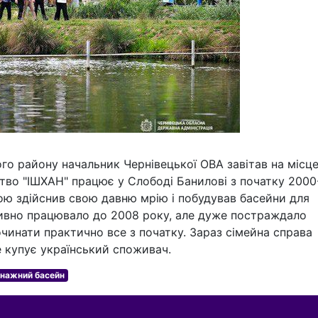
го району начальник Чернівецької ОВА завітав на місц
во "ІШХАН" працює у Слободі Банилові з початку 2000
ною здійснив свою давню мрію і побудував басейни для
ивно працювало до 2008 року, але дуже постраждало
чинати практично все з початку. Зараз сімейна справа
е купує український споживач.
нажний басейн