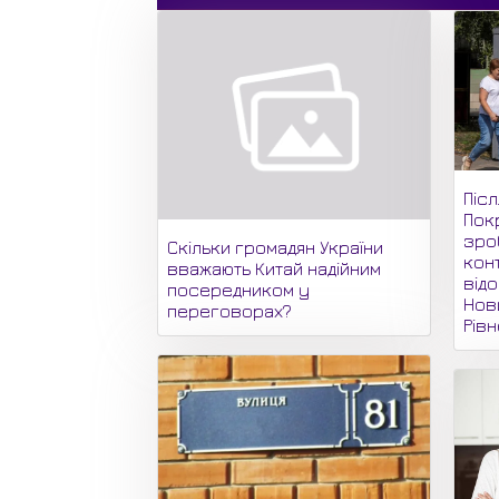
Піс
Пок
зро
Скільки громадян України
кон
вважають Китай надійним
відо
посередником у
Нови
переговорах?
Рів