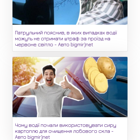
Патрульний пояснив, в яких випадках водії
можуть не отримати штраф за проїзд на
червоне світло - Авто bigmir)net
Чому водії почали використовувати сиру
картоплю для очищення лобового скла -
Авто bigmir)net