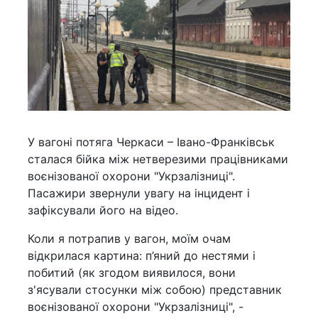
У вагоні потяга Черкаси – Івано-Франківськ
сталася бійка між нетверезими працівниками
воєнізованої охорони "Укрзалізниці".
Пасажири звернули увагу на інцидент і
зафіксували його на відео.
Коли я потрапив у вагон, моїм очам
відкрилася картина: п’яний до нестями і
побитий (як згодом виявилося, вони
з'ясували стосунки між собою) представник
воєнізованої охорони "Укрзалізниці", -