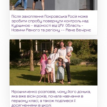
Після захоплення Покровська Росія може
зробити спробу повернути контроль над
Курщиною - відомості від ЦРУ. Область -
Новини Рівного та регіону -- Рівне Вечірнє
Мірошниченко розповів, чому його донька,
яка вже вісім років, почала навчання в
першому класі, а також поділився її
досягненнями в школі.