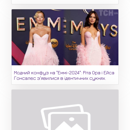
Модний конфуз на "Еммі-2024": Ріта Ора і Ейса
Гонсалес з'явилися в ідентичних сукнях.