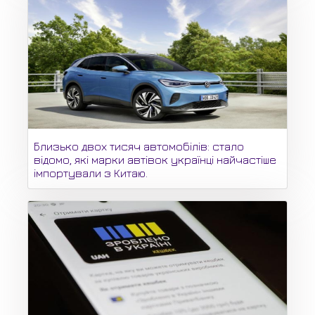
Близько двох тисяч автомобілів: стало
відомо, які марки автівок українці найчастіше
імпортували з Китаю.