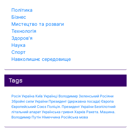
Політика
Бізнес
Мистецтво та розваги
Технологія
Здоров'я
Наука
Спорт
Навколишнє середовище
Tags
Росія
Україна
Київ
Українці
Володимир Зеленський
Росіяни
Збройні сили України
Президент (державна посада)
Європа
Європейський Союз
Поліція.
Президент України
Безпілотний
літальний апарат
Українська гривня
Харків
Ракета.
Машина.
Володимир Путін
Німеччина
Російська мова