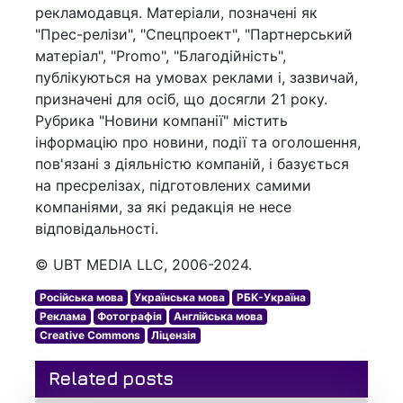
рекламодавця. Матеріали, позначені як
"Прес-релізи", "Спецпроект", "Партнерський
матеріал", "Promo", "Благодійність",
публікуються на умовах реклами і, зазвичай,
призначені для осіб, що досягли 21 року.
Рубрика "Новини компанії" містить
інформацію про новини, події та оголошення,
пов'язані з діяльністю компаній, і базується
на пресрелізах, підготовлених самими
компаніями, за які редакція не несе
відповідальності.
© UBT MEDIA LLC, 2006-2024.
Російська мова
Українська мова
РБК-Україна
Реклама
Фотографія
Англійська мова
Creative Commons
Ліцензія
Related posts