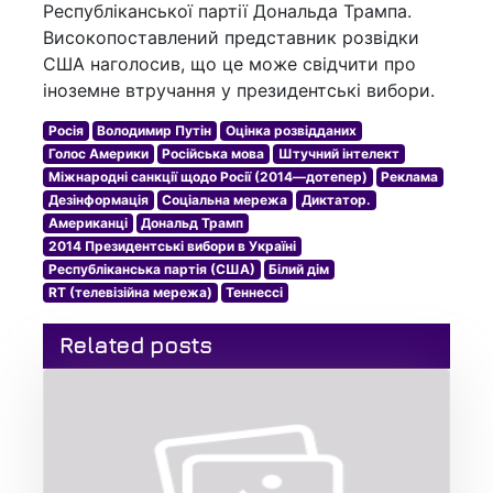
Республіканської партії Дональда Трампа.
Високопоставлений представник розвідки
США наголосив, що це може свідчити про
іноземне втручання у президентські вибори.
Росія
Володимир Путін
Оцінка розвідданих
Голос Америки
Російська мова
Штучний інтелект
Міжнародні санкції щодо Росії (2014—дотепер)
Реклама
Дезінформація
Соціальна мережа
Диктатор.
Американці
Дональд Трамп
2014 Президентські вибори в Україні
Республіканська партія (США)
Білий дім
RT (телевізійна мережа)
Теннессі
Related posts