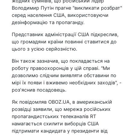
жодних сумнівів, що російський лідер
Володимир Путін прагне "викликати розбрат"
серед населення США, використовуючи
дезінформацію та пропаганду.
Представник адміністрації США підкреслив,
що громадяни країни повинні ставитися до
цього з усією серйозністю.
Він також зазначив, що покладається на
роботу правоохоронців у цій справі. "Ми
дозволимо слідчим виявляти обставини по
мірі їх появи і вживемо необхідних заходів", -
роз'яснив посадовець.
Як повідомляв OBOZ.UA, в американській
розвідці заявили, що мережа російських
пропагандистських телеканалів RT
намагається схилити виборців США
підтримати кандидата у президенти від