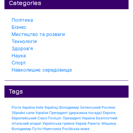
Categories
Політика
Бізнес
Мистецтво та розваги
Технологія
Здоров'я
Наука
Спорт
Навколишнє середовище
Tags
Росія
Україна
Київ
Українці
Володимир Зеленський
Росіяни
Збройні сили України
Президент (державна посада)
Європа
Європейський Союз
Поліція.
Президент України
Безпілотний
літальний апарат
Українська гривня
Харків
Ракета.
Машина.
Володимир Путін
Німеччина
Російська мова