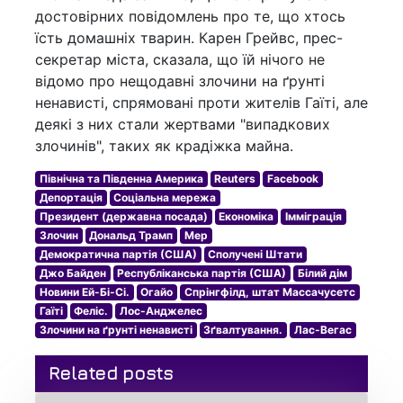
достовірних повідомлень про те, що хтось
їсть домашніх тварин. Карен Грейвс, прес-
секретар міста, сказала, що їй нічого не
відомо про нещодавні злочини на ґрунті
ненависті, спрямовані проти жителів Гаїті, але
деякі з них стали жертвами "випадкових
злочинів", таких як крадіжка майна.
Північна та Південна Америка
Reuters
Facebook
Депортація
Соціальна мережа
Президент (державна посада)
Економіка
Імміграція
Злочин
Дональд Трамп
Мер
Демократична партія (США)
Сполучені Штати
Джо Байден
Республіканська партія (США)
Білий дім
Новини Ей-Бі-Сі.
Огайо
Спрінгфілд, штат Массачусетс
Гаїті
Феліс.
Лос-Анджелес
Злочини на ґрунті ненависті
Зґвалтування.
Лас-Вегас
Related posts