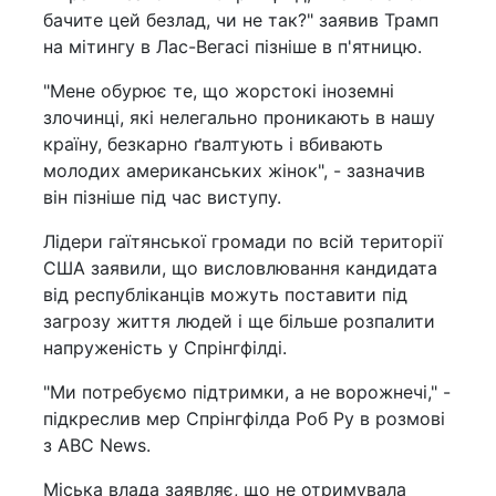
бачите цей безлад, чи не так?" заявив Трамп
на мітингу в Лас-Вегасі пізніше в п'ятницю.
"Мене обурює те, що жорстокі іноземні
злочинці, які нелегально проникають в нашу
країну, безкарно ґвалтують і вбивають
молодих американських жінок", - зазначив
він пізніше під час виступу.
Лідери гаїтянської громади по всій території
США заявили, що висловлювання кандидата
від республіканців можуть поставити під
загрозу життя людей і ще більше розпалити
напруженість у Спрінгфілді.
"Ми потребуємо підтримки, а не ворожнечі," -
підкреслив мер Спрінгфілда Роб Ру в розмові
з ABC News.
Міська влада заявляє, що не отримувала