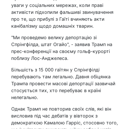
уваги у соціальних мережах, коли праві
активісти підхопили фальшиві звинувачення
про те, що прибулі з Гаїті вчиняють акти
канібалізму щодо домашніх тварин.
"Ми проведемо велику депортацію зі
Спрінгфілда, штат Огайо", - заявив Трамп на
прес-конференції на своєму гольф-курорті
поблизу Лос-Анджелеса.
Більшість з 15 000 гаїтян у Спрінгфілді
перебувають там легально. Давня обіцянка
Трампа провести масові депортації зазвичай
стосується тих, хто перебуває в країні
нелегально.
Однак Трамп не повторив своїх слів, які він
висловив під час дебатів у вівторок з
демократкою Камалою Гарріс, стосовно того,