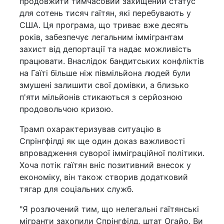
продовжити тимчасовий захищений статус
для сотень тисяч гаїтян, які перебувають у
США. Ця програма, що триває вже десять
років, забезпечує легальним іммігрантам
захист від депортації та надає можливість
працювати. Внаслідок бандитських конфліктів
на Гаїті більше ніж півмільйона людей були
змушені залишити свої домівки, а близько
п'яти мільйонів стикаються з серйозною
продовольчою кризою.
Трамп охарактеризував ситуацію в
Спрінгфілді як ще один доказ важливості
впровадження суворої імміграційної політики.
Хоча потік гаїтян вніс позитивний внесок у
економіку, він також створив додатковий
тягар для соціальних служб.
"Я розлючений тим, що нелегальні гаїтянські
мігранти захопили Спрінгфілд, штат Огайо. Ви