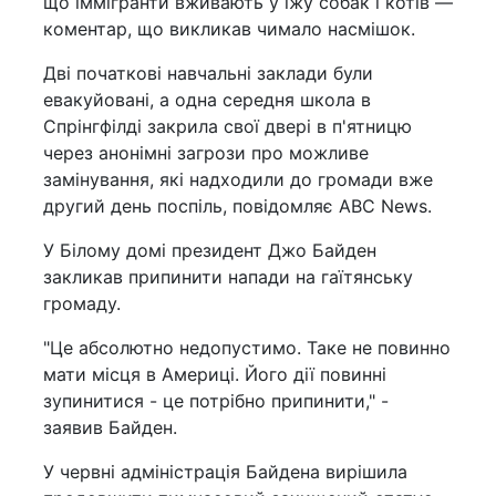
що іммігранти вживають у їжу собак і котів —
коментар, що викликав чимало насмішок.
Дві початкові навчальні заклади були
евакуйовані, а одна середня школа в
Спрінгфілді закрила свої двері в п'ятницю
через анонімні загрози про можливе
замінування, які надходили до громади вже
другий день поспіль, повідомляє ABC News.
У Білому домі президент Джо Байден
закликав припинити напади на гаїтянську
громаду.
"Це абсолютно недопустимо. Таке не повинно
мати місця в Америці. Його дії повинні
зупинитися - це потрібно припинити," -
заявив Байден.
У червні адміністрація Байдена вирішила