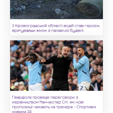
У Кіровоградській області водій став героєм,
врятувавши жінок з палаючої будівлі.
Гвардіола проведе переговори з
керівництвом Манчестер Сіті: які нові
пропозиції чекають на тренера - Спортивні
новини 24