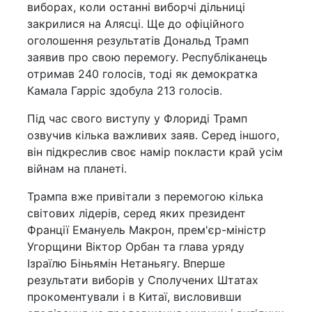
виборах, коли останні виборчі дільниці
закрилися на Алясці. Ще до офіційного
оголошення результатів Дональд Трамп
заявив про свою перемогу. Республіканець
отримав 240 голосів, тоді як демократка
Камала Гарріс здобула 213 голосів.
Під час свого виступу у Флориді Трамп
озвучив кілька важливих заяв. Серед іншого,
він підкреслив своє намір покласти край усім
війнам на планеті.
Трампа вже привітали з перемогою кілька
світових лідерів, серед яких президент
Франції Емануель Макрон, прем'єр-міністр
Угорщини Віктор Орбан та глава уряду
Ізраїлю Біньямін Нетаньягу. Вперше
результати виборів у Сполучених Штатах
прокоментували і в Китаї, висловивши