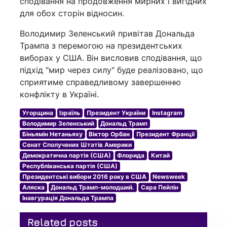
сподівання на продовження мирних і вигідних
для обох сторін відносин.
Володимир Зеленський привітав Дональда
Трампа з перемогою на президентських
виборах у США. Він висловив сподівання, що
підхід "мир через силу" буде реалізовано, що
сприятиме справедливому завершенню
конфлікту в Україні.
Угорщина
Ізраїль
Президент України
Instagram
Володимир Зеленський
Дональд Трамп
Біньямін Нетаньяху
Віктор Орбан
Президент Франції
Сенат Сполучених Штатів Америки
Демократична партія (США)
Флорида
Китай
Республіканська партія (США)
Президентські вибори 2016 року в США
Newsweek
Аляска
Дональд Трамп-молодший.
Сара Пейлін
Інавгурація Дональда Трампа
Related posts