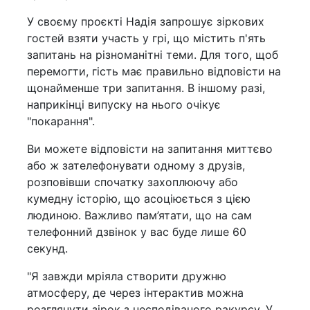
У своєму проєкті Надія запрошує зіркових
гостей взяти участь у грі, що містить п'ять
запитань на різноманітні теми. Для того, щоб
перемогти, гість має правильно відповісти на
щонайменше три запитання. В іншому разі,
наприкінці випуску на нього очікує
"покарання".
Ви можете відповісти на запитання миттєво
або ж зателефонувати одному з друзів,
розповівши спочатку захоплюючу або
кумедну історію, що асоціюється з цією
людиною. Важливо пам’ятати, що на сам
телефонний дзвінок у вас буде лише 60
секунд.
"Я завжди мріяла створити дружню
атмосферу, де через інтерактив можна
розглянути зірок з несподіваного ракурсу. У