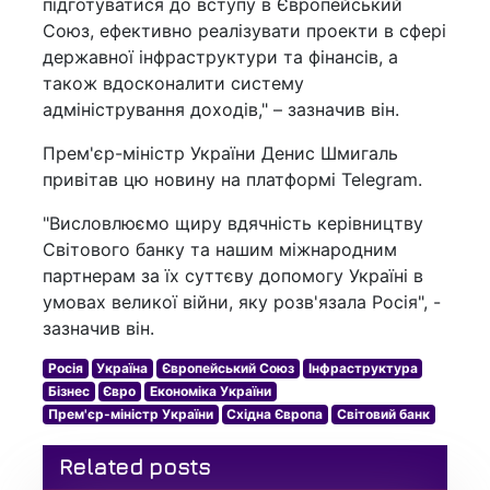
підготуватися до вступу в Європейський
Союз, ефективно реалізувати проекти в сфері
державної інфраструктури та фінансів, а
також вдосконалити систему
адміністрування доходів," – зазначив він.
Прем'єр-міністр України Денис Шмигаль
привітав цю новину на платформі Telegram.
"Висловлюємо щиру вдячність керівництву
Світового банку та нашим міжнародним
партнерам за їх суттєву допомогу Україні в
умовах великої війни, яку розв'язала Росія", -
зазначив він.
Росія
Україна
Європейський Союз
Інфраструктура
Бізнес
Євро
Економіка України
Прем'єр-міністр України
Східна Європа
Світовий банк
Related posts