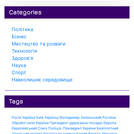
Categories
Політика
Бізнес
Мистецтво та розваги
Технологія
Здоров'я
Наука
Спорт
Навколишнє середовище
Tags
Росія
Україна
Київ
Українці
Володимир Зеленський
Росіяни
Збройні сили України
Президент (державна посада)
Європа
Європейський Союз
Поліція.
Президент України
Безпілотний
літальний апарат
Українська гривня
Харків
Ракета.
Машина.