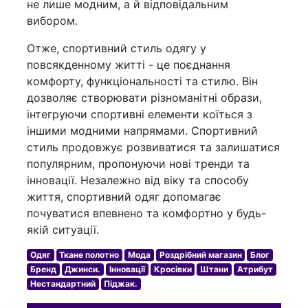
не лише модним, а й відповідальним
вибором.
Отже, спортивний стиль одягу у
повсякденному житті - це поєднання
комфорту, функціональності та стилю. Він
дозволяє створювати різноманітні образи,
інтегруючи спортивні елементи коїться з
іншими модними напрямами. Спортивний
стиль продовжує розвиватися та залишатися
популярним, пропонуючи нові тренди та
інновації. Незалежно від віку та способу
життя, спортивний одяг допомагає
почуватися впевнено та комфортно у будь-
якій ситуації.
Одяг
Ткане полотно
Мода
Роздрібний магазин
Блог
Бренд
Джинси.
Інновації
Кросівки
Штани
Атрибут
Нестандартний
Піджак.