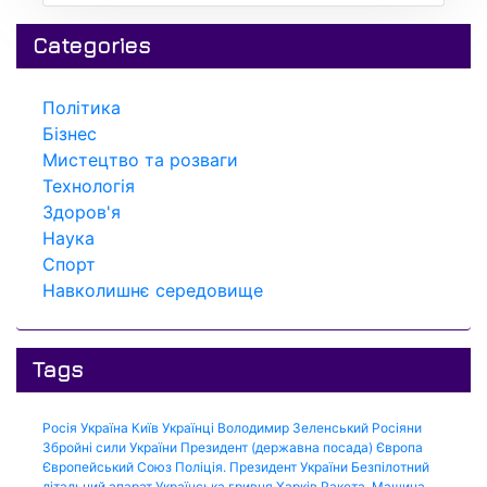
Categories
Політика
Бізнес
Мистецтво та розваги
Технологія
Здоров'я
Наука
Спорт
Навколишнє середовище
Tags
Росія
Україна
Київ
Українці
Володимир Зеленський
Росіяни
Збройні сили України
Президент (державна посада)
Європа
Європейський Союз
Поліція.
Президент України
Безпілотний
літальний апарат
Українська гривня
Харків
Ракета.
Машина.