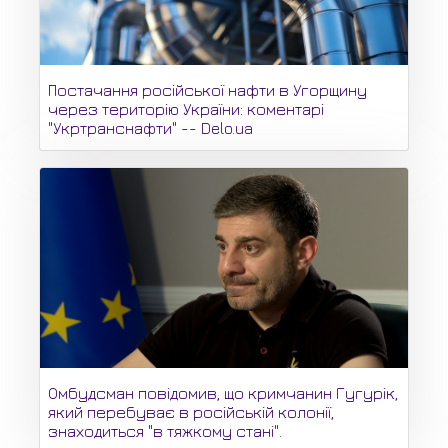
Постачання російської нафти в Угорщину
через територію України: коментарі
"Укртранснафти" -- Delo.ua
Омбудсман повідомив, що кримчанин Гугурік,
який перебуває в російській колонії,
знаходиться "в тяжкому стані".