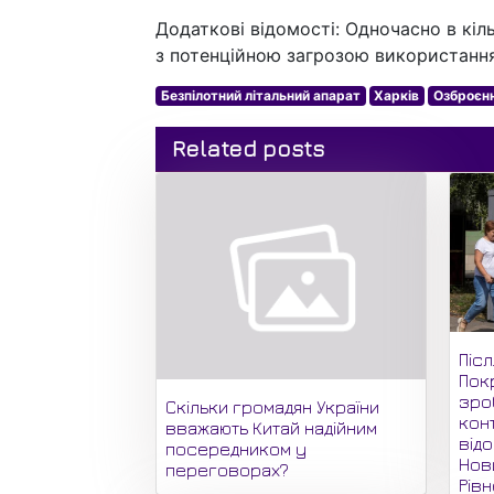
Додаткові відомості: Одночасно в кіл
з потенційною загрозою використання
Безпілотний літальний апарат
Харків
Озброєн
Related posts
Піс
Пок
зро
Скільки громадян України
кон
вважають Китай надійним
відо
посередником у
Нови
переговорах?
Рів