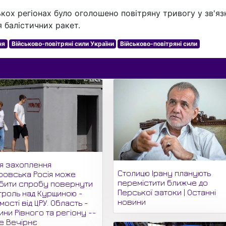
ькох регіонах було оголошено повітряну тривогу у зв'яз
 балістичних ракет.
ня
Військово-повітряні сили України
Військово-повітряні сили
ля захоплення
Столицю Ірану планують
ровська Росія може
перемістити ближче до
бити спробу повернути
Перської затоки | Останні
троль над Курщиною -
новини
мості від ЦРУ. Область -
ни Рівного та регіону --
не Вечірнє