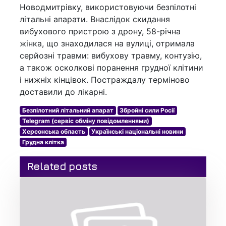
Новодмитрівку, використовуючи безпілотні
літальні апарати. Внаслідок скидання
вибухового пристрою з дрону, 58-річна
жінка, що знаходилася на вулиці, отримала
серйозні травми: вибухову травму, контузію,
а також осколкові поранення грудної клітини
і нижніх кінцівок. Постраждалу терміново
доставили до лікарні.
Безпілотний літальний апарат
Збройні сили Росії
Telegram (сервіс обміну повідомленнями)
Херсонська область
Українські національні новини
Грудна клітка
Related posts