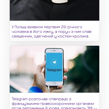
У Польщі виявили мертвим 29-річного
чоловіка в його ліжку, а поруч з ним спав
священник, одягнений у костюм кролика.
Telegram розпочав співпрацю з
французькими правоохоронними органами
після затримання Дурова, повідомляють ЗМІ --