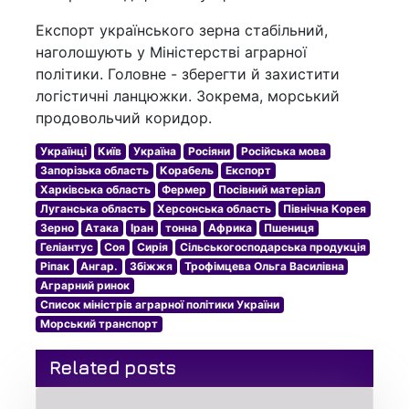
Експорт українського зерна стабільний,
наголошують у Міністерстві аграрної
політики. Головне - зберегти й захистити
логістичні ланцюжки. Зокрема, морський
продовольчий коридор.
Українці
Київ
Україна
Росіяни
Російська мова
Запорізька область
Корабель
Експорт
Харківська область
Фермер
Посівний матеріал
Луганська область
Херсонська область
Північна Корея
Зерно
Атака
Іран
тонна
Африка
Пшениця
Геліантус
Соя
Сирія
Сільськогосподарська продукція
Ріпак
Ангар.
Збіжжя
Трофімцева Ольга Василівна
Аграрний ринок
Список міністрів аграрної політики України
Морський транспорт
Related posts