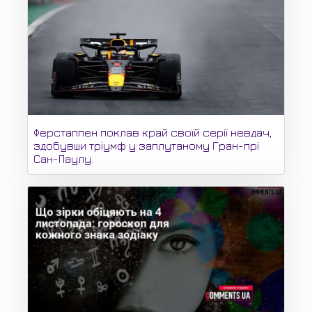
Ферстаппен поклав край своїй серії невдач,
здобувши тріумф у заплутаному Гран-прі
Сан-Паулу.