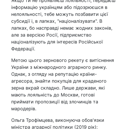
Якщо ти не проявляєш лояльності, передаєш
інформацію українцям або підозрюєшся в
нелояльності, тебе можуть позбавити цієї
субсидії і, в лапках, "націоналізувати". В
лапках, бо насправді немає жодних законів,
але за версією Росії, підприємство
націоналізують для інтересів Російської
Федерації.
Метою цього зернового рекету є витіснення
України з міжнародного аграрного ринку.
Однак, з огляду на репутацію країни-
агресора, знайти покупців для краденого
зерна вкрай складно. Лише держави, які
мають лояльність до Москви, готові
приймати пропозиції від злочинців та
мародерів.
Ольга Трофімцева, виконуюча обов'язки
міністра аграрної політики (2019 рік):