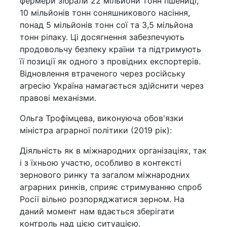
фермери зібрали 22 мільйони тонн пшениці,
10 мільйонів тонн соняшникового насіння,
понад 5 мільйонів тонн сої та 3,5 мільйона
тонн ріпаку. Ці досягнення забезпечують
продовольчу безпеку країни та підтримують
її позиції як одного з провідних експортерів.
Відновлення втраченого через російську
агресію Україна намагається здійснити через
правові механізми.
Ольга Трофімцева, виконуюча обов'язки
міністра аграрної політики (2019 рік):
Діяльність як в міжнародних організаціях, так
і з їхньою участю, особливо в контексті
зернового ринку та загалом міжнародних
аграрних ринків, сприяє стримуванню спроб
Росії вільно розпоряджатися зерном. На
даний момент нам вдається зберігати
контроль над цією ситуацією.