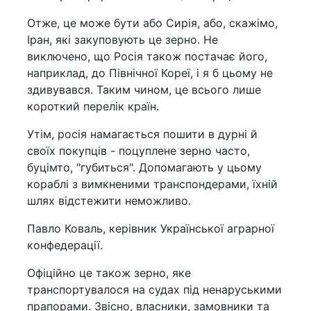
Отже, це може бути або Сирія, або, скажімо,
Іран, які закуповують це зерно. Не
виключено, що Росія також постачає його,
наприклад, до Північної Кореї, і я б цьому не
здивувався. Таким чином, це всього лише
короткий перелік країн.
Утім, росія намагається пошити в дурні й
своїх покупців - поцуплене зерно часто,
буцімто, "губиться". Допомагають у цьому
кораблі з вимкненими транспондерами, їхній
шлях відстежити неможливо.
Павло Коваль, керівник Української аграрної
конфедерації.
Офіційно це також зерно, яке
транспортувалося на судах під ненаруськими
прапорами. Звісно, власники, замовники та