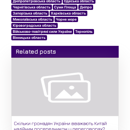
Дніпропетровська область
Одеська область
Чернігівська область
Суми Площа
Дніпро
Запорізька область
Харківська область
Миколаївська область
Чорне море
Кіровоградська область
Військово-повітряні сили України
Тернопіль
Вінницька область
Related posts
Скільки громадян України вважають Китай
надійним посередником у переговорах?