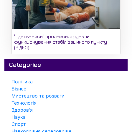
"Едельвейси" продемонстрували
функціонування стабілізаційного пункту
(ВІДЕО)
Categories
Політика
Бізнес
Мистецтво та розваги
Технологія
Здоров'я
Наука
Спорт
Навколишнє середовище