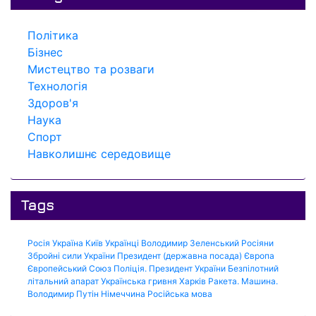
Політика
Бізнес
Мистецтво та розваги
Технологія
Здоров'я
Наука
Спорт
Навколишнє середовище
Tags
Росія
Україна
Київ
Українці
Володимир Зеленський
Росіяни
Збройні сили України
Президент (державна посада)
Європа
Європейський Союз
Поліція.
Президент України
Безпілотний
літальний апарат
Українська гривня
Харків
Ракета.
Машина.
Володимир Путін
Німеччина
Російська мова