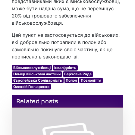
представниками яких є військовослужбовці,
може бути надана сума, що не перевищує
20% від грошового забезпечення
військовослужбовця.
Цей пункт не застосовується до військових,
які добровільно потрапили в полон або
самовільно покинули свою частину, як це
прописано в законодавстві.
Військовослужбовці
Інвалідність
Номер військової частини
Верховна Рада
Європейська Солідарність
Полон
Повноліття
Олексій Гончаренко
Related posts