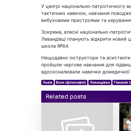
У центрі національно-патріотичного 
тактичних навичок, навчання поводжен
вибуховими пристроями та керуванн
Зокрема, власні національно-патріот
Левандівці планують відкрити новий це
школа №64.
Нещодавно інструктори та асистенти 
пройшли чергове навчання для підвище
вдосконалювали навички домедичної 
Львів
Воля (філософія)
Левандівка
Гімназія 
Related posts