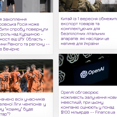
Китай із 1 вересня обмежит
ля захоплення
експорт товарів та
ровська Росія може
комплектуючих для
бити спробу повернути
безпілотних літальних
троль над Курщиною -
апаратів: які наслідки це
мості від ЦРУ. Область -
матиме для України
ни Рівного та регіону --
не Вечірнє
OpenAI обговорює
можливість залучення нов
начено всіх учасників
інвестицій, при цьому
леної Ліги чемпіонів: у
компанію оцінюють у понад
му "кошику" буде
$100 мільярдів -- Finance.ua
тар"?