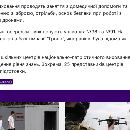
виховання проводять заняття з домедичної допомоги та
ню зі зброєю, стрільби, основ безпеки при роботі з
я дронами.
ичні осередки функціонують у школах №36 та №91. На
нтр на базі гімназії "Гроно", яка раніше була відома як
шкільних центрів національно-патріотичного вихованн
ння рівня знань. Зокрема, 25 представників центрів
підготовки.
(школа)