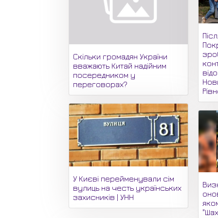
Піс
Пок
зро
Скільки громадян України
кон
вважають Китай надійним
відо
посередником у
Нови
переговорах?
Рів
У Києві перейменували сім
Виз
вулиць на честь українських
онов
захисників | УНН
яко
"Шах