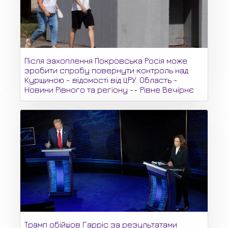
Після захоплення Покровська Росія може
зробити спробу повернути контроль над
Курщиною - відомості від ЦРУ. Область -
Новини Рівного та регіону -- Рівне Вечірнє
Трамп обійшов Гарріс за результатами