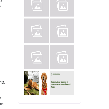
о
чі
10.
з
ки