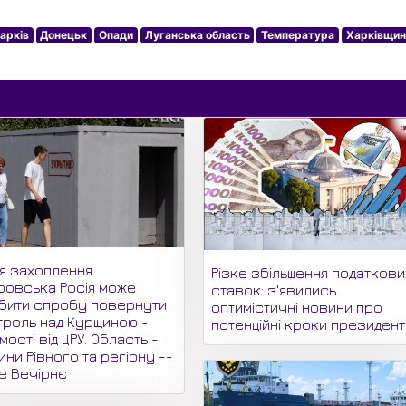
арків
Донецьк
Опади
Луганська область
Температура
Харківщин
ля захоплення
Різке збільшення податкови
ровська Росія може
ставок: з'явились
бити спробу повернути
оптимістичні новини про
троль над Курщиною -
потенційні кроки президент
мості від ЦРУ. Область -
ни Рівного та регіону --
не Вечірнє