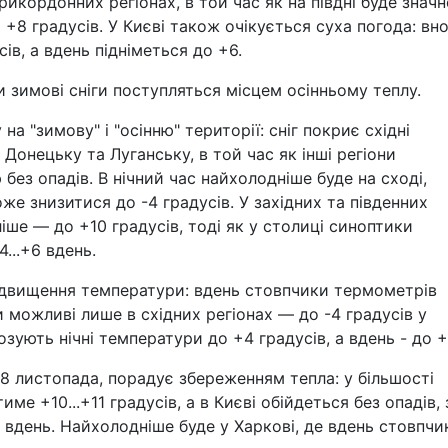
икордонних регіонах, в той час як на півдні буде значн
+8 градусів. У Києві також очікується суха погода: вно
ів, а вдень підніметься до +6.
 зимові сніги поступляться місцем осінньому теплу.
на "зимову" і "осінню" території: сніг покриє східні
 Донецьку та Луганську, в той час як інші регіони
без опадів. В нічний час найхолодніше буде на сході,
же знизитися до -4 градусів. У західних та південних
іше — до +10 градусів, тоді як у столиці синоптики
4...+6 вдень.
підвищення температури: вдень стовпчики термометрів
и можливі лише в східних регіонах — до -4 градусів у
озують нічні температури до +4 градусів, а вдень - до +
 8 листопада, порадує збереженням тепла: у більшості
е +10...+11 градусів, а в Києві обійдеться без опадів, 
0 вдень. Найхолодніше буде у Харкові, де вдень стовпчи