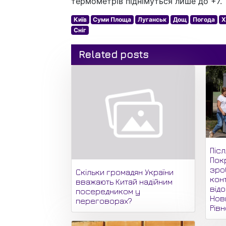
термометрів піднімуться лише до +7.
Київ
Суми Площа
Луганськ
Дощ
Погода
Х
Сніг
Related posts
Піс
Пок
зро
Скільки громадян України
кон
вважають Китай надійним
відо
посередником у
Нови
переговорах?
Рів