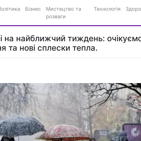
Політика
Бізнес
Мистецтво та
Технологія
Здоро
розваги
ні на найближчий тиждень: очікуєм
я та нові сплески тепла.