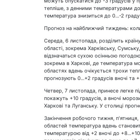
можуть опускатися до -3 градусів у пр
тепліше, з денними температурами до 
температура знизиться до 0...-2 градус
Прогноз на найближчий тиждень: коли
Середа, 6 листопада, розділить країну 
області, зокрема Харківську, Сумську,
відзначаться сухою осінньою погодою 
зокрема в Харкові, де температура мо
областях вдень очікується трохи тепл
прогнозують 0...+2 градусів вночі та +
Четвер, 7 листопада, принесе легке 
покажуть +10 градусів, а вночі мороз
Харкові та Луганську. У столиці прогн
Закінчення робочого тижня, п'ятниця,
областей температура вдень становитим
температурою від +2 вночі до +8...+1