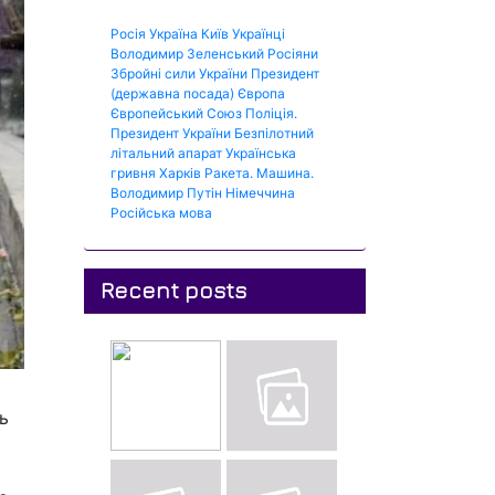
Росія
Україна
Київ
Українці
Володимир Зеленський
Росіяни
Збройні сили України
Президент
(державна посада)
Європа
Європейський Союз
Поліція.
Президент України
Безпілотний
літальний апарат
Українська
гривня
Харків
Ракета.
Машина.
Володимир Путін
Німеччина
Російська мова
Recent posts
ь