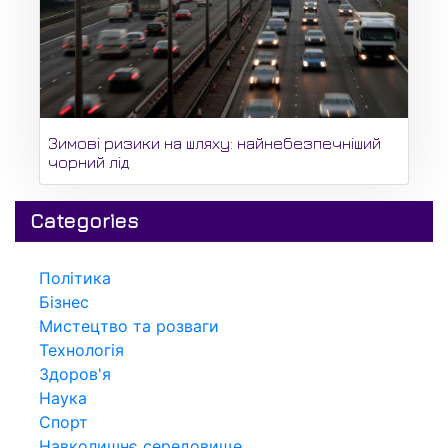
Зимові ризики на шляху: найнебезпечніший
чорний лід
Categories
Політика
Бізнес
Мистецтво та розваги
Технологія
Здоров'я
Наука
Спорт
Навколишнє середовище