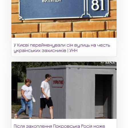
У Києві перейменували сім вулиць на честь
українських захисників | УНН
Після захоплення Покровська Росія може