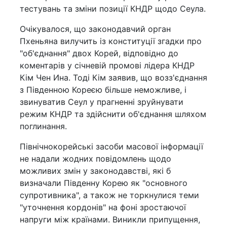
тестувань та зміни позиції КНДР щодо Сеула.
Очікувалося, що законодавчий орган
Пхеньяна вилучить із конституції згадки про
"об'єднання" двох Корей, відповідно до
коментарів у січневій промові лідера КНДР
Кім Чен Ина. Тоді Кім заявив, що возз'єднання
з Південною Кореєю більше неможливе, і
звинуватив Сеул у прагненні зруйнувати
режим КНДР та здійснити об'єднання шляхом
поглинання.
Північнокорейські засоби масової інформації
не надали жодних повідомлень щодо
можливих змін у законодавстві, які б
визначали Південну Корею як "основного
супротивника", а також не торкнулися теми
"уточнення кордонів" на фоні зростаючої
напруги між країнами. Виникли припущення,