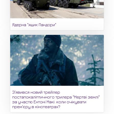
Ядерна "ящик Пандори"
З'явився новий трейлер
постапокаліптичного трилера "Мертві землі"
за участю Ентоні Макі: коли очікувати
прем'єру в кінотеатрах?