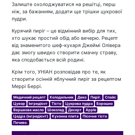
Залиште охолоджуватися на решітці, перш
ніж, за бажанням, додати ще трішки цукрової
пудри.
Курячий пиріг – це відмінний вибір для тих,
хто шукає простий обід або вечерю. Рецепт
від знаменитого шеф-кухаря Джеймі Олівера
дає змогу швидко створити смачну страву,
яка сподобається всій родині.
Крім того, УНІАН розповідав про те, як
створити осінній яблучний пиріг за рецептом
Меррі Беррі.
Медичний рецепт
Холодильник
Деко
Пиріг.
Спайс
Цукор
Інгредієнт
Тісто
Цукрова пудра
Борошно
Вершкове масло
Шоколад
Десерт
Apple
Цедра (інгредієнт)
Кухонна плита
Пісочне тісто
Печиво.