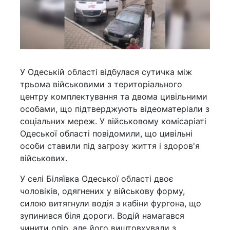
У Одеській області відбулася сутичка між
трьома військовими з територіального
центру комплектування та двома цивільними
особами, що підтверджують відеоматеріали з
соціальних мереж. У військовому комісаріаті
Одеської області повідомили, що цивільні
особи ставили під загрозу життя і здоров'я
військових.
У селі Біляївка Одеської області двоє
чоловіків, одягнених у військову форму,
силою витягнули водія з кабіни фургона, що
зупинився біля дороги. Водій намагався
чинити опір, але його виштовхували з