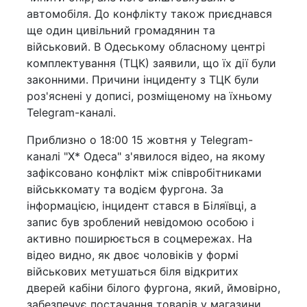
автомобіля. До конфлікту також приєднався
ще один цивільний громадянин та
військовий. В Одеському обласному центрі
комплектування (ТЦК) заявили, що їх дії були
законними. Причини інциденту з ТЦК були
роз'яснені у дописі, розміщеному на їхньому
Telegram-каналі.
Приблизно о 18:00 15 жовтня у Telegram-
каналі "Х* Одеса" з'явилося відео, на якому
зафіксовано конфлікт між співробітниками
військкомату та водієм фургона. За
інформацією, інцидент стався в Біляївці, а
запис був зроблений невідомою особою і
активно поширюється в соцмережах. На
відео видно, як двоє чоловіків у формі
військових метушаться біля відкритих
дверей кабіни білого фургона, який, ймовірно,
забезпечує постачання товарів у магазини.