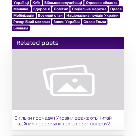
Українці
Київ
Військовослужбовці
Одеська область
Машина.
Здоров'я
Політик
Соціальна мережа
Одеса
Мобілізація
Воєнний стан
Національна поліція України
Роздрібний магазин
Закон України
Океан Ельзи
Біляївка
Related posts
Скільки громадян України вважають Китай
надійним посередником у переговорах?