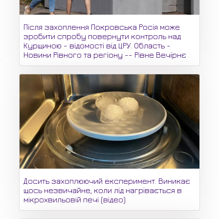
Після захоплення Покровська Росія може
зробити спробу повернути контроль над
Курщиною - відомості від ЦРУ. Область -
Новини Рівного та регіону -- Рівне Вечірнє
Досить захоплюючий експеримент. Виникає
щось незвичайне, коли лід нагрівається в
мікрохвильовій печі (відео)