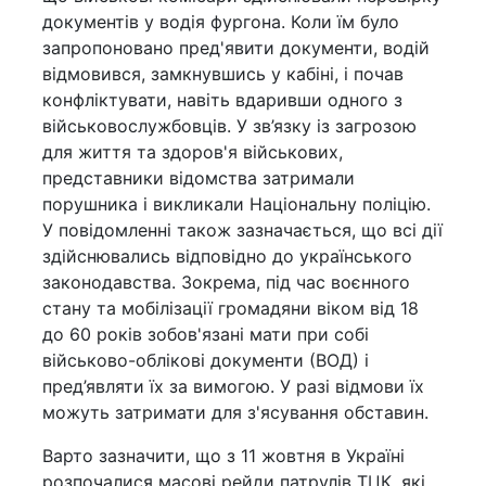
документів у водія фургона. Коли їм було
запропоновано пред'явити документи, водій
відмовився, замкнувшись у кабіні, і почав
конфліктувати, навіть вдаривши одного з
військовослужбовців. У зв’язку із загрозою
для життя та здоров'я військових,
представники відомства затримали
порушника і викликали Національну поліцію.
У повідомленні також зазначається, що всі дії
здійснювались відповідно до українського
законодавства. Зокрема, під час воєнного
стану та мобілізації громадяни віком від 18
до 60 років зобов'язані мати при собі
військово-облікові документи (ВОД) і
пред’являти їх за вимогою. У разі відмови їх
можуть затримати для з'ясування обставин.
Варто зазначити, що з 11 жовтня в Україні
розпочалися масові рейди патрулів ТЦК, які