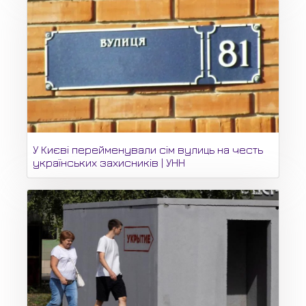
У Києві перейменували сім вулиць на честь
українських захисників | УНН