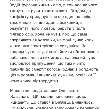
Водій фургона чинить опір, в той час як його
тягнуть за руки та штовхають. Згодом до
конфлікту приєднується ще один чоловік, а
також підбігає ще один військовий, в
результаті чого у сварці беруть участь
п'ятеро осіб. Хоча не чути, про що саме
сперечаються чоловіки, на фоні лунає крик
жінки, яка спостерігає за ситуацією. За
кадром чути, як дві незнайомки обговорюють
побачене: одна з них згадує населений пункт і
висловлює припущення, що там нібито
"забили до смерті" когось (однак вірогідність
цієї інформації викликає сумніви, оскільки її
неможливо підтвердити).
16 жовтня представники Одеського
обласного ТЦК надали пояснення щодо
інциденту, що стався в Біляївці. Виявилось,
що військові комісари здійснювали перевірку