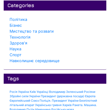
Categories
Політика
Бізнес
Мистецтво та розваги
Технологія
Здоров'я
Наука
Спорт
Навколишнє середовище
Tags
Росія
Україна
Київ
Українці
Володимир Зеленський
Росіяни
Збройні сили України
Президент (державна посада)
Європа
Європейський Союз
Поліція.
Президент України
Безпілотний
літальний апарат
Українська гривня
Харків
Ракета.
Машина.
Володимир Путін
Німеччина
Російська мова