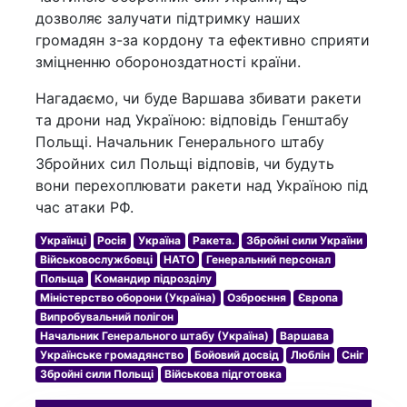
дозволяє залучати підтримку наших
громадян з-за кордону та ефективно сприяти
зміцненню обороноздатності країни.
Нагадаємо, чи буде Варшава збивати ракети
та дрони над Україною: відповідь Генштабу
Польщі. Начальник Генерального штабу
Збройних сил Польщі відповів, чи будуть
вони перехоплювати ракети над Україною під
час атаки РФ.
Українці
Росія
Україна
Ракета.
Збройні сили України
Військовослужбовці
НАТО
Генеральний персонал
Польща
Командир підрозділу
Міністерство оборони (Україна)
Озброєння
Європа
Випробувальний полігон
Начальник Генерального штабу (Україна)
Варшава
Українське громадянство
Бойовий досвід
Люблін
Сніг
Збройні сили Польщі
Військова підготовка