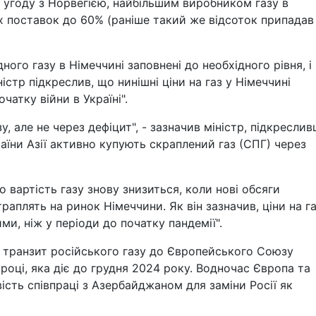
 угоду з Норвегією, найбільшим виробником газу в
х поставок до 60% (раніше такий же відсоток припадав
ого газу в Німеччині заповнені до необхідного рівня, і 
істр підкреслив, що нинішні ціни на газ у Німеччині
чатку війни в Україні".
у, але не через дефіцит", - зазначив міністр, підкреслив
їни Азії активно купують скраплений газ (СПГ) через
 вартість газу знову знизиться, коли нові обсяги
раплять на ринок Німеччини. Як він зазначив, ціни на г
и, ніж у періоди до початку пандемії".
є транзит російського газу до Європейського Союзу
 році, яка діє до грудня 2024 року. Водночас Європа та
сть співпраці з Азербайджаном для заміни Росії як