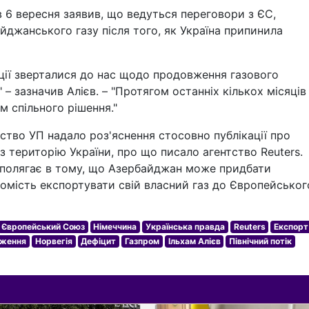
 6 вересня заявив, що ведуться переговори з ЄС,
йджанського газу після того, як Україна припинила
туції зверталися до нас щодо продовження газового
 – зазначив Алієв. – "Протягом останніх кількох місяців
 спільного рішення."
ство УП надало роз'яснення стосовно публікації про
 територію України, про що писало агентство Reuters.
 полягає в тому, що Азербайджан може придбати
атомість експортувати свій власний газ до Європейськог
Європейський Союз
Німеччина
Українська правда
Reuters
Експорт
аження
Норвегія
Дефіцит
Газпром
Ільхам Алієв
Північний потік