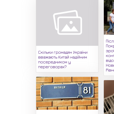
Піс
Пок
зро
Скільки громадян України
кон
вважають Китай надійним
відо
посередником у
Нови
переговорах?
Рів