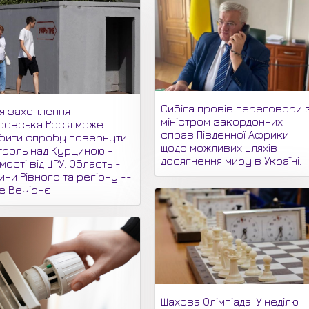
Сибіга провів переговори 
ля захоплення
міністром закордонних
ровська Росія може
справ Південної Африки
бити спробу повернути
щодо можливих шляхів
троль над Курщиною -
досягнення миру в Україні.
мості від ЦРУ. Область -
ни Рівного та регіону --
не Вечірнє
Шахова Олімпіада. У неділю