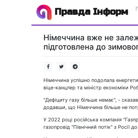
Правда Інформ
Німеччина вже не залежи
підготовлена до зимовог
Німеччина успішно подолала енергети
віце-канцлер та міністр економіки Роб
"Дефіциту газу більше немає", - сказа
додавши, що Німеччина більше не потр
У 2022 році російська компанія "Газп
газопровід "Північний потік" з Росії д