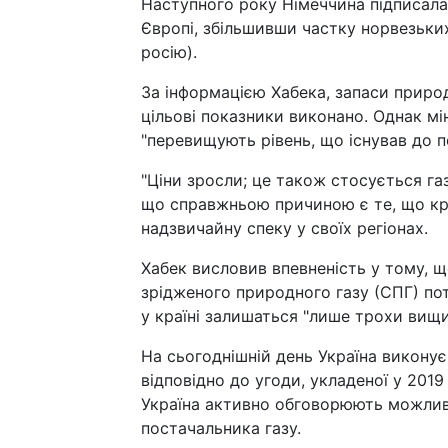
Наступного року Німеччина підписала
Європі, збільшивши частку норвезьки
росію).
За інформацією Хабека, запаси природн
цільові показники виконано. Однак мін
"перевищують рівень, що існував до по
"Ціни зросли; це також стосується газ
що справжньою причиною є те, що кра
надзвичайну спеку у своїх регіонах.
Хабек висловив впевненість у тому, що
зрідженого природного газу (СПГ) пот
у країні залишаться "лише трохи вищим
На сьогоднішній день Україна викону
відповідно до угоди, укладеної у 2019
Україна активно обговорюють можливі
постачальника газу.