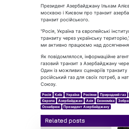
Президент Азербайджану Ільхам Алієв
москвою і Києвом про транзит азерба
транзит російського.
"Росія, Україна та європейські інсти
транзиту через українську територію,"
ми активно працюємо над досягненням
Як повідомлялося, інформаційне агент
газовий транзит з Азербайджану через
Один із можливих сценаріїв транзиту
російський газ для своїх потреб, а н
Союзу.
Росія
Київ
Україна
Росіяни
Природний газ
Європа
Азербайджан
Азія
Економіка
Зобр
Оснабрюк
Президент Азербайджану
Related posts