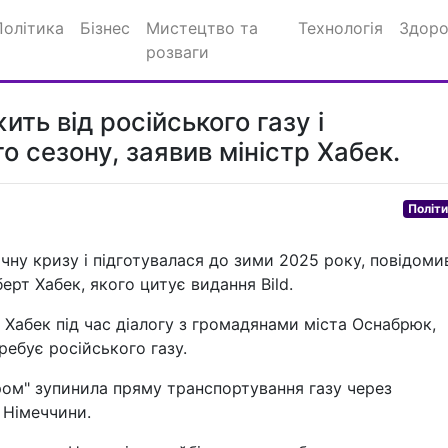
Політика
Бізнес
Мистецтво та
Технологія
Здоро
розваги
ть від російського газу і
о сезону, заявив міністр Хабек.
Політ
чну кризу і підготувалася до зими 2025 року, повідоми
ерт Хабек, якого цитує видання Bild.
в Хабек під час діалогу з громадянами міста Оснабрюк,
ебує російського газу.
ром" зупинила пряму транспортування газу через
о Німеччини.