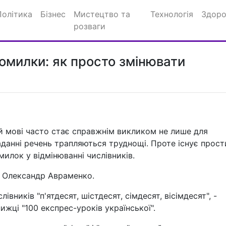
Політика
Бізнес
Мистецтво та
Технологія
Здоро
розваги
омилки: як просто змінювати
ій мові часто стає справжнім викликом не лише для
аданні речень трапляються труднощі. Проте існує прос
илок у відмінюванні числівників.
 Олександр Авраменко.
вників "п'ятдесят, шістдесят, сімдесят, вісімдесят", -
жці "100 експрес-уроків української".