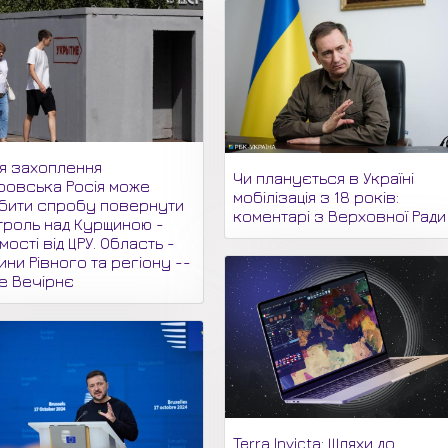
ля захоплення
Чи планується в Україні
ровська Росія може
мобілізація з 18 років:
бити спробу повернути
коментарі з Верховної Ради
троль над Курщиною -
мості від ЦРУ. Область -
ни Рівного та регіону --
не Вечірнє
Terra Invicta: Шляхи до