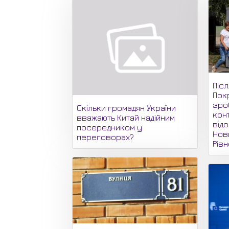
Піс
Пок
зро
Скільки громадян України
кон
вважають Китай надійним
відо
посередником у
Нови
переговорах?
Рів