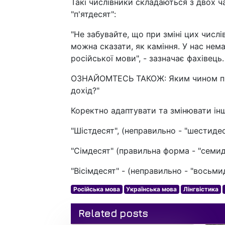
Такі числівники складаються з двох ча
"п'ятдесят":
"Не забувайте, що при зміні цих числ
можна сказати, як каміння. У нас немає
російської мови", - зазначає фахівець.
ОЗНАЙОМТЕСЬ ТАКОЖ: Яким чином прос
дохід?"
Коректно адаптувати та змінювати інш
"Шістдесят", (неправильно - "шестидес
"Сімдесят" (правильна форма - "семид
"Вісімдесят" - (неправильно - "восьми
Російська мова
Українська мова
Лінгвістика
Related posts