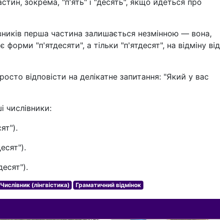
стин, зокрема, "п'ять" і "десять", якщо йдеться про
івників перша частина залишається незмінною — вона,
 форми "п'ятдесяти", а тільки "п'ятдесят", на відміну від
то відповісти на делікатне запитання: "Який у вас
і числівники:
ят").
есят").
десят").
Числівник (лінгвістика)
Граматичний відмінок