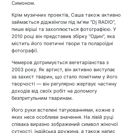
Симоном.
Крім музичних проектів, Саша також активно
займається діджеїнгом під ім'ям "Dj RADIO",
пише вірші та захоплюється фотографією. У
2010 році він представив збірку "Один", яка
містить його поетичні твори та полароїдні
фотографії.
Чемеров дотримується вегетаріанства з
2003 року. Як артист, він активно виступає
за захист тварин, що стало помітним у його
творчості — він регулярно жертвує частину
доходів від своїх робіт на допомогу
безпритульним тваринам.
Його руки встелені татуюваннями, кожне з
яких несе особливе значення. На лівій руці
співака виразно зображений символ жіночої
сутності, індійська дружина, а також напис