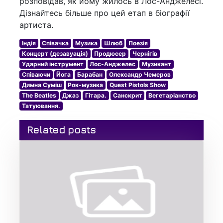
розповідав, як йому жилось в Лос-Анджелесі.
Дізнайтесь більше про цей етап в біографії
артиста.
Індія
Співачка
Музика
Шлюб
Поезія
Концерт (дезавуація)
Продюсер
Чернігів
Ударний інструмент
Лос-Анджелес
Музикант
Співаючи
Йога
Барабан
Олександр Чемеров
Димна Суміш
Рок-музика
Quest Pistols Show
The Beatles
Джаз
Гітара.
Санскрит
Вегетаріанство
Татуювання.
Related posts