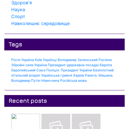
Здоров'я
Наука
Спорт
Навколишнє середовище
Tags
Росія
Україна
Київ
Українці
Володимир Зеленський
Росіяни
Збройні сили України
Президент (державна посада)
Європа
Європейський Союз
Поліція.
Президент України
Безпілотний
літальний апарат
Українська гривня
Харків
Ракета.
Машина.
Володимир Путін
Німеччина
Російська мова
Recent posts