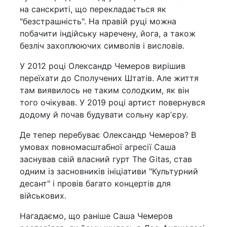
на санскриті, що перекладається як
"безстрашність". На правій руці можна
побачити індійську наречену, йога, а також
безліч захоплюючих символів і висловів.
У 2012 році Олександр Чемеров вирішив
переїхати до Сполучених Штатів. Але життя
там виявилось не таким солодким, як він
того очікував. У 2019 році артист повернувся
додому й почав будувати сольну карʼєру.
Де тепер перебуває Олександр Чемеров? В
умовах повномасштабної агресії Саша
заснував свій власний гурт The Gitas, став
одним із засновників ініціативи "Культурний
десант" і провів багато концертів для
військових.
Нагадаємо, що раніше Саша Чемеров