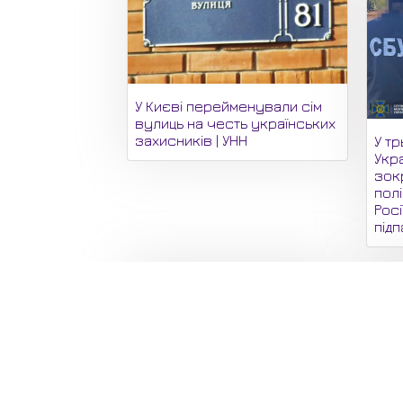
У Києві перейменували сім
вулиць на честь українських
захисників | УНН
У тр
Укр
зок
полі
Росі
підп