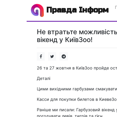
Правда Інформ
Не втратьте можливість
вікенд у КиївЗоо!
26 та 27 жовтня в КиївЗоо пройде ост
Деталі
Цими вихідними гарбузами смакувати
Касси для покупки билетов в Киеве
Раніше ми писали: Гарбузовий вікенд 
погодувати левів, тигрів та гієн.