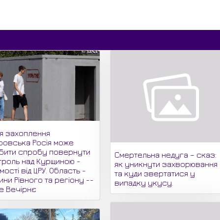
ля захоплення
ровська Росія може
бити спробу повернути
Смертельна недуга – сказ:
троль над Курщиною -
як уникнути захворювання
мості від ЦРУ. Область -
та куди звертатися у
ни Рівного та регіону --
випадку укусу.
не Вечірнє