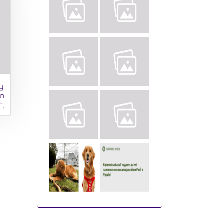
у
го
г.