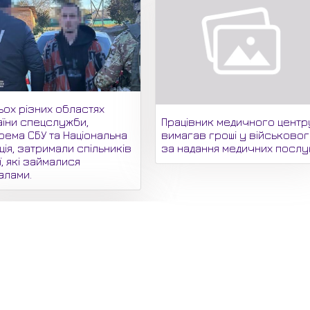
ьох різних областях
Працівник медичного центр
аїни спецслужби,
вимагав гроші у військово
рема СБУ та Національна
за надання медичних послу
ція, затримали спільників
ї, які займалися
алами.