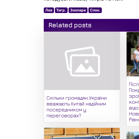
Лев
Тигр.
Зоопарк
Слон.
Related posts
Піс
Пок
зро
Скільки громадян України
кон
вважають Китай надійним
відо
посередником у
Нови
переговорах?
Рів