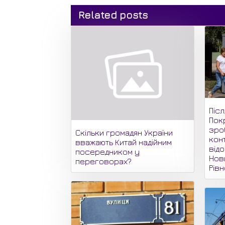
Related posts
Піс
Пок
зро
Скільки громадян України
кон
вважають Китай надійним
відо
посередником у
Нови
переговорах?
Рів