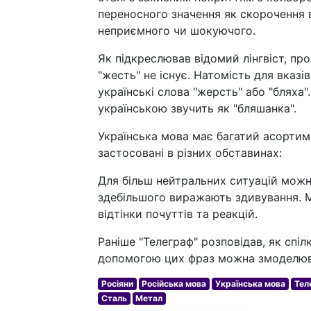
переносного значення як скорочення в
неприємного чи шокуючого.
Як підкреслював відомий лінгвіст, пр
"жесть" не існує. Натомість для вказ
українські слова "жерсть" або "бляха
українською звучить як "бляшанка".
Українська мова має багатий асортим
застосовані в різних обставинах:
Для більш нейтральних ситуацій можна
здебільшого виражають здивування. Ма
відтінки почуттів та реакцій.
Раніше "Телеграф" розповідав, як спі
допомогою цих фраз можна змоделюват
Росіяни
Російська мова
Українська мова
Тел
Сталь
Метал