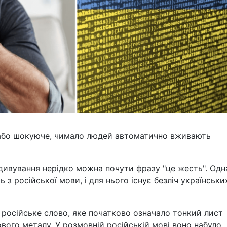
 або шокуюче, чимало людей автоматично вживають
здивування нерідко можна почути фразу "це жесть". Одн
ь з російської мови, і для нього існує безліч українськи
о російське слово, яке початково означало тонкий лист
вого металу. У розмовній російській мові воно набуло