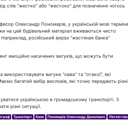
ід слів "жестко" або "жестоко" для позначення чогось
офесор Олександр Пономарів, у українській мові термін
івки на цей будівельний матеріал вживаються чисто
". Наприклад, російський вираз "жестяная банка"
ент емоційно насичених вигуків, що можуть бути
 використовувати вигуки "овва" та "отакої", які
ємо багатий вибір висловів, які точно передають різні
лкуватися українською в громадському транспорті. З
и різні ситуації.
еграф
Транспорт
Банк
Пономарів Олександр Данилович
Лінгвістик