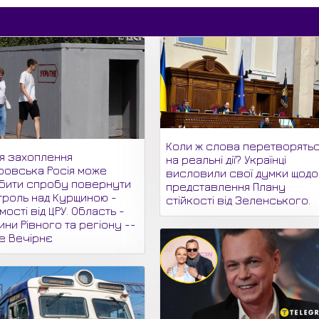
Коли ж слова перетворять
ля захоплення
на реальні дії? Українці
ровська Росія може
висловили свої думки щодо
бити спробу повернути
представлення Плану
троль над Курщиною -
стійкості від Зеленського.
мості від ЦРУ. Область -
ни Рівного та регіону --
не Вечірнє