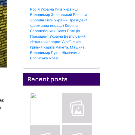
Росія
Україна
Київ
Українці
Володимир Зеленський
Росіяни
Збройні сили України
Президент
(державна посада)
Європа
Європейський Союз
Поліція.
Президент України
Безпілотний
літальний апарат
Українська
гривня
Харків
Ракета.
Машина.
Володимир Путін
Німеччина
Російська мова
Recent posts
ак
х