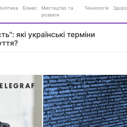
Політика
Бізнес
Мистецтво та
Технологія
Здоро
розваги
ь": які українські терміни
уття?