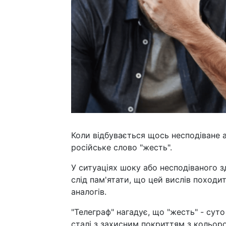
Коли відбувається щось несподіване
російське слово "жесть".
У ситуаціях шоку або несподіваного 
слід пам'ятати, що цей вислів походит
аналогів.
"Телеграф" нагадує, що "жесть" - сут
сталі з захисним покриттям з кольоро