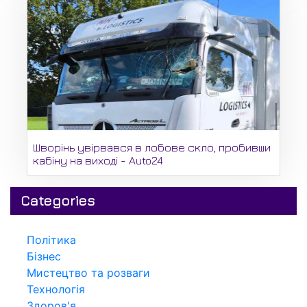
Шворінь увірвався в лобове скло, пробивши
кабіну на виході - Auto24
Categories
Політика
Бізнес
Мистецтво та розваги
Технологія
Здоров'я