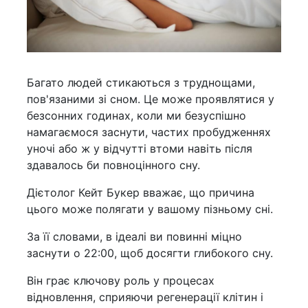
Багато людей стикаються з труднощами,
пов'язаними зі сном. Це може проявлятися у
безсонних годинах, коли ми безуспішно
намагаємося заснути, частих пробудженнях
уночі або ж у відчутті втоми навіть після
здавалось би повноцінного сну.
Дієтолог Кейт Букер вважає, що причина
цього може полягати у вашому пізньому сні.
За її словами, в ідеалі ви повинні міцно
заснути о 22:00, щоб досягти глибокого сну.
Він грає ключову роль у процесах
відновлення, сприяючи регенерації клітин і