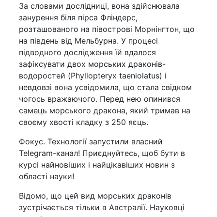
За словами дослідниці, вона здійснювала
занурення біля пірса Фліндерс,
розташованого на півострові Морнінгтон, що
на південь від Мельбурна. У процесі
підводного дослідження їй вдалося
зафіксувати двох морських драконів-
водоростей (Phyllopteryx taeniolatus) і
невдовзі вона усвідомила, що стала свідком
чогось вражаючого. Перед нею опинився
самець морського дракона, який тримав на
своєму хвості кладку з 250 яєць.
Фокус. Технології запустили власний
Telegram-канал! Приєднуйтесь, щоб бути в
курсі найновіших і найцікавіших новин з
області науки!
Відомо, що цей вид морських драконів
зустрічається тільки в Австралії. Науковці