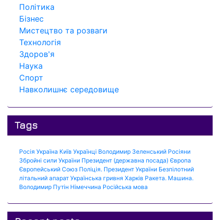
Політика
Бізнес
Мистецтво та розваги
Технологія
Здоров'я
Наука
Спорт
Навколишнє середовище
Tags
Росія
Україна
Київ
Українці
Володимир Зеленський
Росіяни
Збройні сили України
Президент (державна посада)
Європа
Європейський Союз
Поліція.
Президент України
Безпілотний
літальний апарат
Українська гривня
Харків
Ракета.
Машина.
Володимир Путін
Німеччина
Російська мова