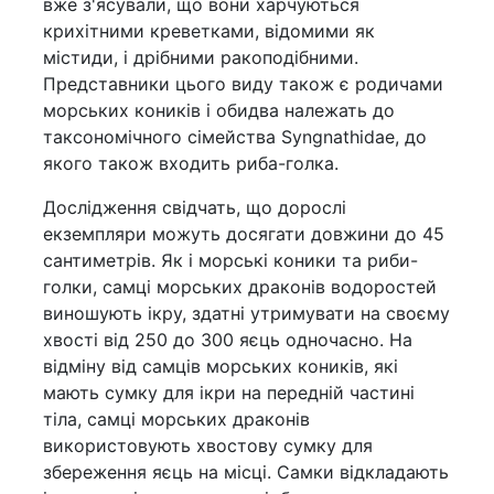
вже з'ясували, що вони харчуються
крихітними креветками, відомими як
містиди, і дрібними ракоподібними.
Представники цього виду також є родичами
морських коників і обидва належать до
таксономічного сімейства Syngnathidae, до
якого також входить риба-голка.
Дослідження свідчать, що дорослі
екземпляри можуть досягати довжини до 45
сантиметрів. Як і морські коники та риби-
голки, самці морських драконів водоростей
виношують ікру, здатні утримувати на своєму
хвості від 250 до 300 яєць одночасно. На
відміну від самців морських коників, які
мають сумку для ікри на передній частині
тіла, самці морських драконів
використовують хвостову сумку для
збереження яєць на місці. Самки відкладають