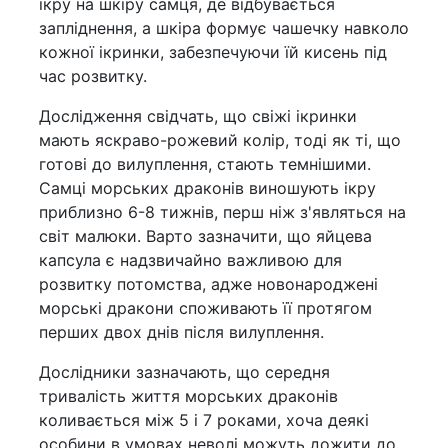
ікру на шкіру самця, де відбувається
запліднення, а шкіра формує чашечку навколо
кожної ікринки, забезпечуючи їй кисень під
час розвитку.
Дослідження свідчать, що свіжі ікринки
мають яскраво-рожевий колір, тоді як ті, що
готові до вилуплення, стають темнішими.
Самці морських драконів виношують ікру
приблизно 6-8 тижнів, перш ніж з'являться на
світ малюки. Варто зазначити, що яйцева
капсула є надзвичайно важливою для
розвитку потомства, адже новонароджені
морські дракони споживають її протягом
перших двох днів після вилуплення.
Дослідники зазначають, що середня
тривалість життя морських драконів
коливається між 5 і 7 роками, хоча деякі
особини в умовах неволі можуть дожити до