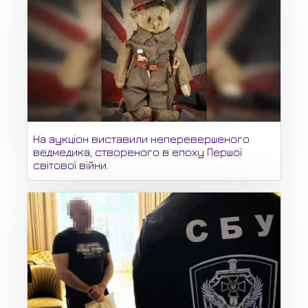
На аукціон виставили неперевершеного
ведмедика, створеного в епоху Першої
світової війни.