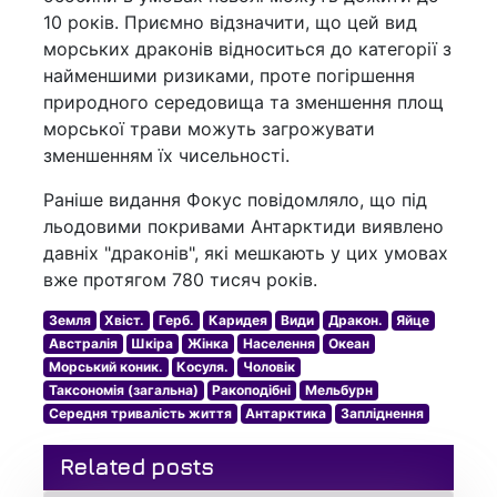
10 років. Приємно відзначити, що цей вид
морських драконів відноситься до категорії з
найменшими ризиками, проте погіршення
природного середовища та зменшення площ
морської трави можуть загрожувати
зменшенням їх чисельності.
Раніше видання Фокус повідомляло, що під
льодовими покривами Антарктиди виявлено
давніх "драконів", які мешкають у цих умовах
вже протягом 780 тисяч років.
Земля
Хвіст.
Герб.
Каридея
Види
Дракон.
Яйце
Австралія
Шкіра
Жінка
Населення
Океан
Морський коник.
Косуля.
Чоловік
Таксономія (загальна)
Ракоподібні
Мельбурн
Середня тривалість життя
Антарктика
Запліднення
Related posts