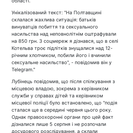
області.
Унікалізований текст: "На Полтавщині
склалася жахлива ситуація: батьків
винуватців побиття та сексуального
насильства над неповнолітнім оштрафували
на 850 грн. З соцмереж я дізнався, що в селі
Котельва троє підлітків знущалися над 12-
річним хлопчиком, побили його і вчинили
сексуальне насильство", - повідомив він у
Telegram."
Лубінець повідомив, що після спілкування з
місцевою владою, зокрема з керівником
служби у справах дітей та керівником
місцевої поліції було встановлено, що "подія
сталася ще в середині червня цього року.
Однак правоохоронні органи про цей факт
дізналися лише 5 серпня і не розпочали
досудового розслідування, а склали