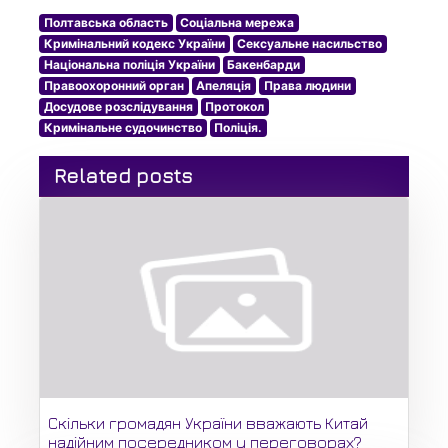
Полтавська область
Соціальна мережа
Кримінальний кодекс України
Сексуальне насильство
Національна поліція України
Бакенбарди
Правоохоронний орган
Апеляція
Права людини
Досудове розслідування
Протокол
Кримінальне судочинство
Поліція.
Related posts
Скільки громадян України вважають Китай
надійним посередником у переговорах?