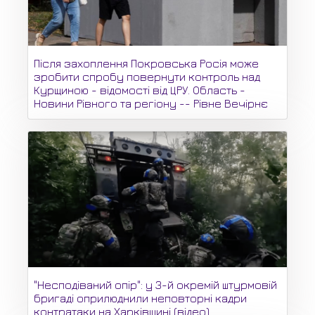
Після захоплення Покровська Росія може
зробити спробу повернути контроль над
Курщиною - відомості від ЦРУ. Область -
Новини Рівного та регіону -- Рівне Вечірнє
"Несподіваний опір": у 3-й окремій штурмовій
бригаді оприлюднили неповторні кадри
контратаки на Харківщині (відео)