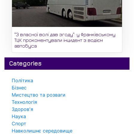
"З власної волі дав згоду": у Франківському
ТЦК прокоментували інцидент з водієм
автобуса
Categories
Політика
Бізнес
Мистецтво та розваги
Технологія
Здоров'я
Наука
Спорт
Навколишнє середовище