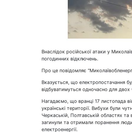
Внаслідок російської атаки у Миколаїв
погодинних відключень.
Про це повідомляє "Миколаївобленерг
Вказується, що електропостачання бу
відбуватимуться одночасно для двох ч
Нагадаємо, що вранці 17 листопада вій
українські території. Вибухи були чутн
Черкаській, Полтавській областях та 
загинули та отримали поранення люди,
електроенергії.