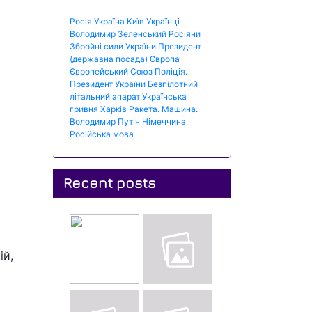
Росія
Україна
Київ
Українці
Володимир Зеленський
Росіяни
Збройні сили України
Президент
(державна посада)
Європа
Європейський Союз
Поліція.
Президент України
Безпілотний
літальний апарат
Українська
гривня
Харків
Ракета.
Машина.
Володимир Путін
Німеччина
Російська мова
Recent posts
ій,