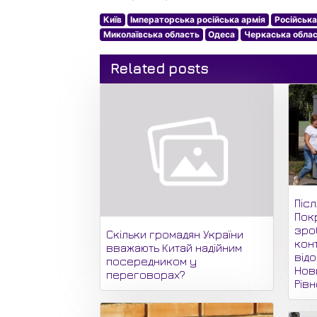
Київ
Імператорська російська армія
Російська
Миколаївська область
Одеса
Черкаська обла
Related posts
Піс
Пок
зро
Скільки громадян України
кон
вважають Китай надійним
відо
посередником у
Нови
переговорах?
Рів