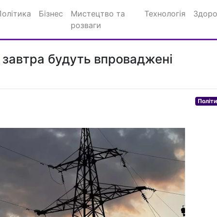
Політика
Бізнес
Мистецтво та
Технологія
Здоро
розваги
і завтра будуть впроваджені
.
Політ