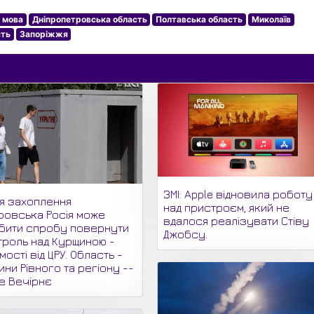
 мова
Дніпропетровська область
Полтавська область
Миколаїв
сть
Запоріжжя
ЗМІ: Apple відновила роботу
ля захоплення
над пристроєм, який не
ровська Росія може
вдалося реалізувати Стіву
бити спробу повернути
Джобсу.
троль над Курщиною -
мості від ЦРУ. Область -
ни Рівного та регіону --
не Вечірнє