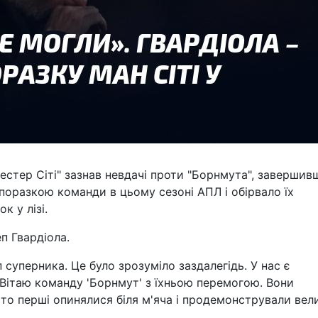
честер Сіті" зазнав невдачі проти "Борнмута", завершив
поразкою команди в цьому сезоні АПЛ і обірвало їх
к у лізі.
п Гвардіола.
суперника. Це було зрозуміло заздалегідь. У нас є
 Вітаю команду 'Борнмут' з їхньою перемогою. Вони
сто перші опинялися біля м'яча і продемонстрували вел