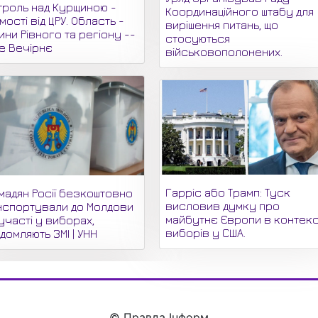
троль над Курщиною -
Координаційного штабу для
мості від ЦРУ. Область -
вирішення питань, що
ни Рівного та регіону --
стосуються
не Вечірнє
військовополонених.
Гарріс або Трамп: Туск
мадян Росії безкоштовно
висловив думку про
нспортували до Молдови
майбутнє Європи в контекс
участі у виборах,
виборів у США.
домляють ЗМІ | УНН
© Правда Інформ