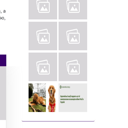
, а
ію,