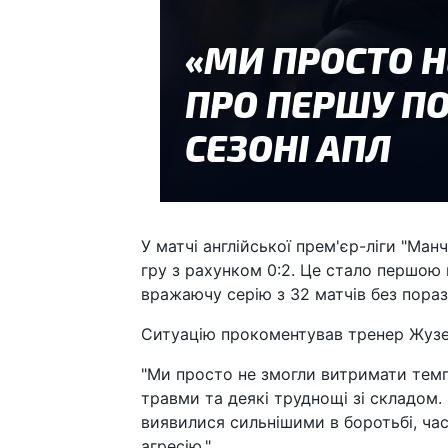
У матчі англійської прем'єр-ліги "Ман
гру з рахунком 0:2. Це стало першою 
вражаючу серію з 32 матчів без поразо
Ситуацію прокоментував тренер Жузе
"Ми просто не змогли витримати темп 
травми та деякі труднощі зі складом.
виявилися сильнішими в боротьбі, ча
агресію."