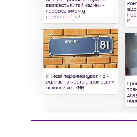
кон
вважають Китай надійним
відо
посередником у
Нови
переговорах?
Рів
У Києві перейменували сім
вулиць на честь українських
Гро
захисників | УНН
тра
для 
пові