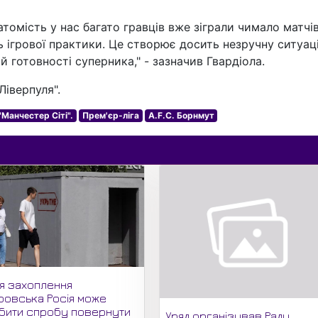
атомість у нас багато гравців вже зіграли чимало матчів
ь ігрової практики. Це створює досить незручну ситуац
й готовності суперника," - зазначив Гвардіола.
Ліверпуля".
"Манчестер Сіті".
Прем'єр-ліга
A.F.C. Борнмут
ля захоплення
ровська Росія може
бити спробу повернути
Уряд організував Раду