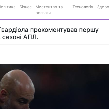
Політика
Бізнес
Мистецтво та
Технологія
Здоро
розваги
 Гвардіола прокоментував першу
 сезоні АПЛ.