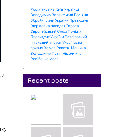
Росія
Україна
Київ
Українці
Володимир Зеленський
Росіяни
Збройні сили України
Президент
(державна посада)
Європа
Європейський Союз
Поліція.
Президент України
Безпілотний
літальний апарат
Українська
гривня
Харків
Ракета.
Машина.
Володимир Путін
Німеччина
Російська мова
ши
Recent posts
ику