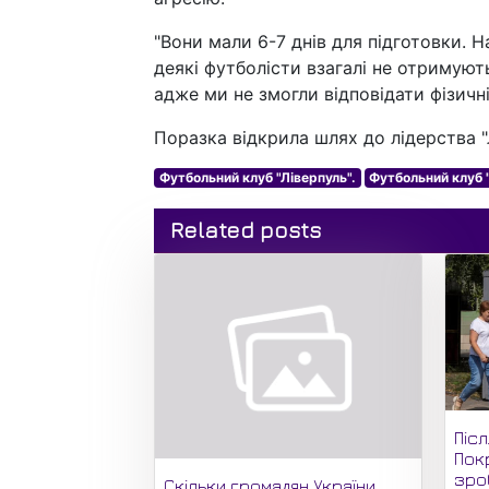
"Вони мали 6-7 днів для підготовки. Н
деякі футболісти взагалі не отримуют
адже ми не змогли відповідати фізичні
Поразка відкрила шлях до лідерства "
Футбольний клуб "Ліверпуль".
Футбольний клуб 
Related posts
Піс
Пок
зро
Скільки громадян України