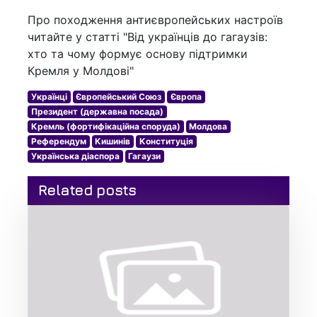
Про походження антиєвропейських настроїв
читайте у статті "Від українців до гагаузів:
хто та чому формує основу підтримки
Кремля у Молдові"
Українці
Європейський Союз
Європа
Президент (державна посада)
Кремль (фортифікаційна споруда)
Молдова
Референдум
Кишинів
Конституція
Українська діаспора
Гагаузи
Related posts