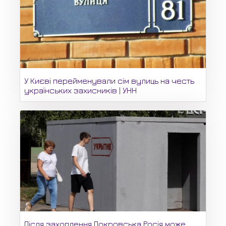
У Києві перейменували сім вулиць на честь
українських захисників | УНН
Після захоплення Покровська Росія може