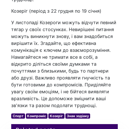
Козеріг (період з 22 грудня по 19 січня)
У листопаді Козероги можуть відчути певний
тягар у своїх стосунках. Невирішені питання
можуть виникнути знову, і вам знадобиться
вирішити їх. Згадайте, що ефективна
комунікація є ключем до взаєморозуміння.
Намагайтеся не тримати все в собі, а
відкрито діліться своїми думками та
почуттями з близькими, будь то партнери
або друзі. Важливо проявляти гнучкість та
бути готовими до компромісів. Приділяйте
увагу своїм емоціям, і не бійтеся виявляти
вразливість. Це допоможе зміцнити ваші
зв'язки та разом подолати труднощі.
Спорт
Компроміс
Козеріг
Знак зодіаку