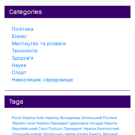
Categories
Політика
Бізнес
Мистецтво та розваги
Технологія
Здоров'я
Наука
Спорт
Навколишнє середовище
Tags
Росія
Україна
Київ
Українці
Володимир Зеленський
Росіяни
Збройні сили України
Президент (державна посада)
Європа
Європейський Союз
Поліція.
Президент України
Безпілотний
літальний апарат
Українська гривня
Харків
Ракета.
Машина.