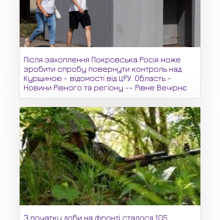
Після захоплення Покровська Росія може
зробити спробу повернути контроль над
Курщиною - відомості від ЦРУ. Область -
Новини Рівного та регіону -- Рівне Вечірнє
З початку доби на фронті сталося 105